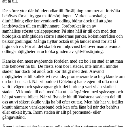
att få till.
De större ytor där bönder odlar till försäljning kommer att fortsätta
behövas för att trygga matförsörjningen. Varken storskalig
djurhållning eller konventionell odling bidrar dock till att göra
landsbygden till en miljövinnare. Jordbruket är en av
samhällets största utsläppsposter. På sina håll är till och med den
biologiska mångfalden större i städernas parker, koloniområden och
balkongodlingar. Många flyttar också ut på landet mest för att få
lugn och ro. För att det ska bli en miljövinst behöver man använda
odlingsmöjligheterna och öka graden av självförsörjning.
Kanske den mest avgörande fördelen med att bo i en stad är att man
inte behöver ha bil. De flesta som bor i städer, inte minst i mindre
städer, har dock bil ändå och kör flitigt med den. Använd
möjligheterna till kollektivt resande, promenerande och cyklande om
du bor i en stad. När vi bodde i Göteborg hade egen bil ofta mest
varit i vägen och spårvagnar gick det i princip vart vi än skulle i
staden. Vi kunde till och med åka ut i skärgården med spårvagn och
båt på samma biljett. När vi flyttade hit till Vadstena sade en del till
oss att vi säkert skulle vilja ha bil efter ett tag. Men här har vi istället
knutit närmare vänskapsband och kan ofta låna bil när det behövs
eller enkelt hyra. Inom staden är allt på promenad- eller
gångavstånd.
Även i större städer kan man odla och olika varianter av stadsodling