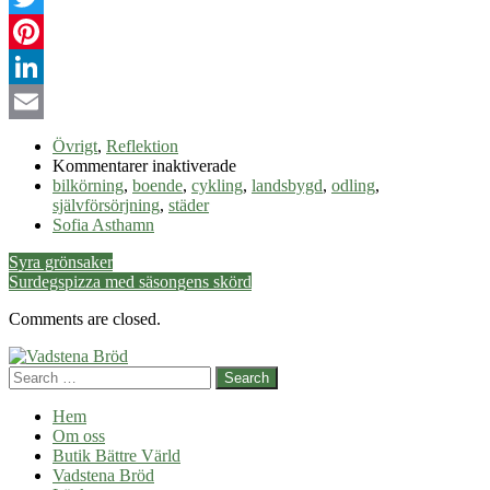
Twitter
Pinterest
LinkedIn
Email
Övrigt
,
Reflektion
för
Kommentarer inaktiverade
På
bilkörning
,
boende
,
cykling
,
landsbygd
,
odling
,
landet
självförsörjning
,
städer
eller
Sofia Asthamn
i
Post
Syra grönsaker
staden?
Surdegspizza med säsongens skörd
navigation
Comments are closed.
Search
Hem
Om oss
Butik Bättre Värld
Vadstena Bröd