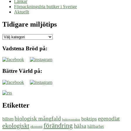
Länkar
Förpackningsfria butiker i Sverige
Aktuellt
Tidigare miljötips
Tidigare
miljötips
Vadstena Bröd på:
Bättre Värld på:
Etiketter
biologisk mångfald
egenodlat
boktips
bilism
bokrecension
ekologiskt
förändring
hälsa
hållbarhet
ekonomi