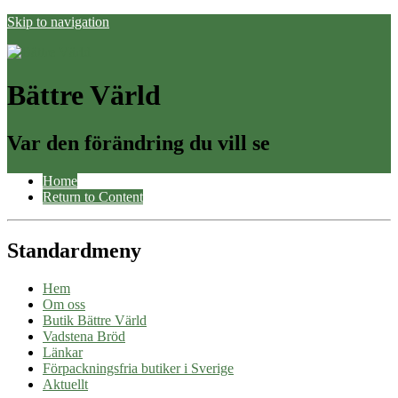
Skip to navigation
Bättre Värld
Var den förändring du vill se
Home
Return to Content
Standardmeny
Hem
Om oss
Butik Bättre Värld
Vadstena Bröd
Länkar
Förpackningsfria butiker i Sverige
Aktuellt