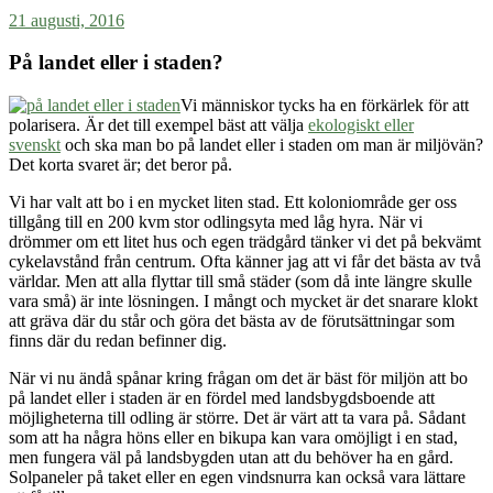
21 augusti, 2016
På landet eller i staden?
Vi människor tycks ha en förkärlek för att
polarisera. Är det till exempel bäst att välja
ekologiskt eller
svenskt
och ska man bo på landet eller i staden om man är miljövän?
Det korta svaret är; det beror på.
Vi har valt att bo i en mycket liten stad. Ett koloniområde ger oss
tillgång till en 200 kvm stor odlingsyta med låg hyra. När vi
drömmer om ett litet hus och egen trädgård tänker vi det på bekvämt
cykelavstånd från centrum. Ofta känner jag att vi får det bästa av två
världar. Men att alla flyttar till små städer (som då inte längre skulle
vara små) är inte lösningen. I mångt och mycket är det snarare klokt
att gräva där du står och göra det bästa av de förutsättningar som
finns där du redan befinner dig.
När vi nu ändå spånar kring frågan om det är bäst för miljön att bo
på landet eller i staden är en fördel med landsbygdsboende att
möjligheterna till odling är större. Det är värt att ta vara på. Sådant
som att ha några höns eller en bikupa kan vara omöjligt i en stad,
men fungera väl på landsbygden utan att du behöver ha en gård.
Solpaneler på taket eller en egen vindsnurra kan också vara lättare