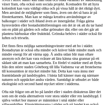
växer fram, ofta också som sociala projekt. Kostnaden för att hyra
kolonilott kan vara väldigt olika och på vissa håll är det riktigt dyrt.
Men använd de möjligheter som finns, även om det så bara är på
fönsterkarmen. Man kan se många kreativa användningar av
balkonger i städer och ibland även av innergårdar. Fråga gärna
hyresvärden eller bostadsrättsföreningen om det är ok att du tar hand
om en plätt på gården och odlar grönsaker där, eller om det går att
plantera bärbuskar eller fruktträd. Grönska behövs i städer också för
luften och trivseln.
Det finns flera möjliga samordningsvinster med att bo i städer.
Bostadsytan är också ofta mindre och kräver både mindre mark och
mindre energi för att värma upp. Å andra sidan blir man oftare
anonym och det kan vara svårare att lära känna sina grannar på ett
sådant sätt att man kan samarbeta. En fördel vi märkte med att flytta
från den större staden Göteborg till lilla Vadstena var att frestelserna
till konsumtion är mycket mindre här. Detta kan vara ännu mer
framträdande på landsbygden. I bästa fall känner man sig närmare
naturen och upptäcker andra värden. Samtidigt är utbudet av både
ekologiskt och second hand mycket större i städerna.
Ofta när frågor om att bo på landet eller i staden diskuteras låter det
som om de enda alternativen vore stora städer eller ren landsbygd. I
själva verket bor massor av människor i små städer eller
villasamhällen. Förutsättningarna i städer och på landet kan också