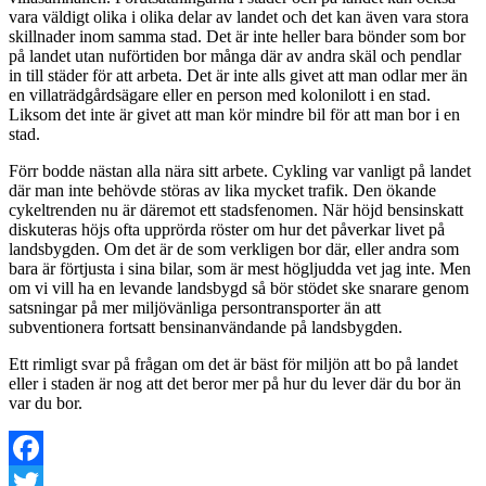
vara väldigt olika i olika delar av landet och det kan även vara stora
skillnader inom samma stad. Det är inte heller bara bönder som bor
på landet utan nuförtiden bor många där av andra skäl och pendlar
in till städer för att arbeta. Det är inte alls givet att man odlar mer än
en villaträdgårdsägare eller en person med kolonilott i en stad.
Liksom det inte är givet att man kör mindre bil för att man bor i en
stad.
Förr bodde nästan alla nära sitt arbete. Cykling var vanligt på landet
där man inte behövde störas av lika mycket trafik. Den ökande
cykeltrenden nu är däremot ett stadsfenomen. När höjd bensinskatt
diskuteras höjs ofta upprörda röster om hur det påverkar livet på
landsbygden. Om det är de som verkligen bor där, eller andra som
bara är förtjusta i sina bilar, som är mest högljudda vet jag inte. Men
om vi vill ha en levande landsbygd så bör stödet ske snarare genom
satsningar på mer miljövänliga persontransporter än att
subventionera fortsatt bensinanvändande på landsbygden.
Ett rimligt svar på frågan om det är bäst för miljön att bo på landet
eller i staden är nog att det beror mer på hur du lever där du bor än
var du bor.
Facebook