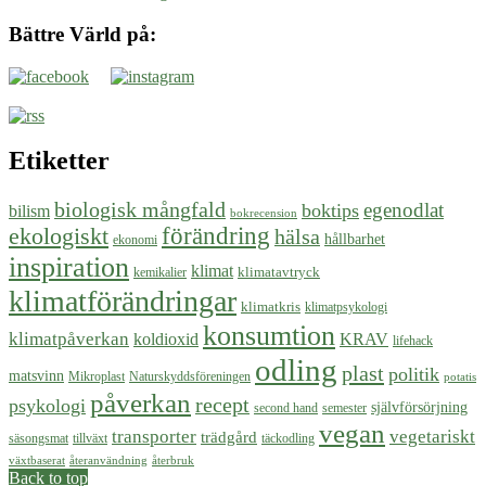
Bättre Värld på:
Etiketter
biologisk mångfald
egenodlat
boktips
bilism
bokrecension
ekologiskt
förändring
hälsa
hållbarhet
ekonomi
inspiration
klimat
klimatavtryck
kemikalier
klimatförändringar
klimatkris
klimatpsykologi
konsumtion
klimatpåverkan
koldioxid
KRAV
lifehack
odling
plast
politik
matsvinn
Mikroplast
Naturskyddsföreningen
potatis
påverkan
recept
psykologi
självförsörjning
second hand
semester
vegan
transporter
vegetariskt
trädgård
säsongsmat
tillväxt
täckodling
växtbaserat
återanvändning
återbruk
Back to top