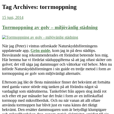
Tag Archives:
torrmoppning
15 juni, 2014
Torrmoppning av golv – miljövänlig städning
När jag (Peter) i vintras utforskade Naturskyddsföreningens
uppdaterade app,
Grön guide
, kom jag in på dess städtips.
Besvärande nog rekommenderades ett förändrat beteende hos mig.
Här hemma har vi fördelat städuppgifterna så att jag oftast sköter om
golvet; det vill säga jag dammsuger och våttorkar vid behov. Men nu
införde Naturskyddsföreningen i sin guide en tredje
metod
i form av
torrmoppning av golv som miljövänligt alternativ.
Eftersom jag likt de flesta människor finner det bekvämt att fortsätta
med gamla vanor störde mig tanken på att förändra något så
vardagligt som städrutinerna. Tankefröet från appen slog ändå rot
och efter ett par månader bar det frukt i form av en införskaffad
torrmopp med mikrofiberduk. Och nu när vanan att allt oftare
använda torrmoppen har blivit just en vana känns det riktigt
bekvämt. Den ersätter dammsugaren som är betydligt klumpigare