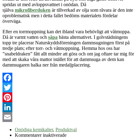
spridas ut med avloppsvattnet i onödan. Då
själva
mikrofiberduken
är tillverkad av olja som råvara är den inte
oproblematisk men i detta fallet bedöms materialets fördelar
överväga.
Efter en torrmoppning kan det ibland vara behövligt att våtmoppa.
Då är varmt vatten och
såpa
bästa alternativet. I golvstädningens
topp tre placerar Naturskyddsföreningen dammsugningen först på
tredje plats; efter torr- och våtmoppning. Hemma hos oss har
”snabeldraken” fått allt mindre att göra och om jag oftare tar mig för
med att skaka våra mattor istället för att dammsuga av dem kan
dammsugaren halka ner från medaljplacering.
Facebook
Twitter
Pinterest
LinkedIn
Email
Onödiga kemikalier
,
Produktval
för
Kommentarer inaktiverade