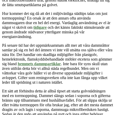
och mikrofiberduken drar, genom statisk elektricitet, smidigt till sig
de lätta smutspartiklarna på golvet.
Hur kommer det sig då att det i miljövänliga städtips talas om just
torrmoppning? En orsak är att den annars ofta använda
dammsugaren drar en hel del energi. Vardaglig användning av el är
något vi skrivit om
tidigare
och det känns faktiskt stimulerande att
genom ändrade städvanor ytterligare minska på vår
energianvändning.
På senare tid har det uppmärksammats allt mer att våra dammråttor
samlar på sig en hel del ämnen vi inte vill utsätta oss själva eller våra
nära för. Det handlar om skadliga miljögifter från plastgolv,
hemelektronik, flamskyddsbehandlade möbler etcetera som gömmer
sig bland
hemmets dammpartiklar
.
Inte bara för syns skull utan
även utifrån detta
bör vi alltså städa regelbundet. Men om vi
våttorkar våra golv häller vi ut diverse uppstädade miljögifter i
avloppet. Gifter som reningsverken ofta inte kan fånga upp vilket
leder till spridning ut i naturen istället.
Ett sätt att förhindra detta är alltså tipset att starta golvstädningen
med en torrmoppning. Dammet slängs sedan i soporna och gifterna
bränns upp tillsammans med hushållsavfallet. För att slippa skölja ur
eller tvätta torrmoppen för ofta brukar jag, efter att det mesta dammet
dragits av och lagts i soporna, dammsuga mikrofiberduken hastigt.
Sedan är den redo att användas på nytt och inga gifter behöver