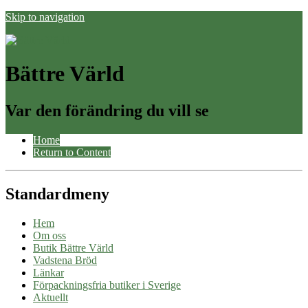
Skip to navigation
Bättre Värld
Var den förändring du vill se
Home
Return to Content
Standardmeny
Hem
Om oss
Butik Bättre Värld
Vadstena Bröd
Länkar
Förpackningsfria butiker i Sverige
Aktuellt