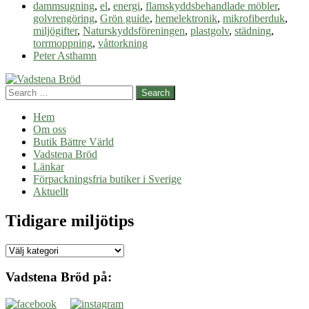
Torrmoppning
dammsugning
,
el
,
energi
,
flamskyddsbehandlade möbler
,
av
golvrengöring
,
Grön guide
,
hemelektronik
,
mikrofiberduk
,
golv
miljögifter
,
Naturskyddsföreningen
,
plastgolv
,
städning
,
–
torrmoppning
,
våttorkning
miljövänlig
Peter Asthamn
städning
Search
Hem
Om oss
Butik Bättre Värld
Vadstena Bröd
Länkar
Förpackningsfria butiker i Sverige
Aktuellt
Tidigare miljötips
Tidigare
miljötips
Vadstena Bröd på: