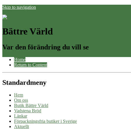
Skip to navigation
Bättre Värld
Var den förändring du vill se
Home
Return to Content
Standardmeny
Hem
Om oss
Butik Bättre Värld
Vadstena Bröd
Länkar
Förpackningsfria butiker i Sverige
Aktuellt