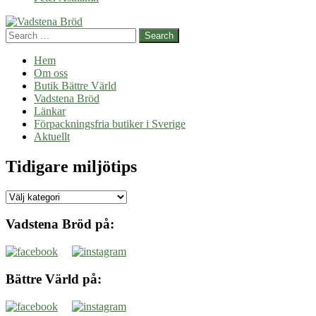
av
lavendel
Search
Hem
Om oss
Butik Bättre Värld
Vadstena Bröd
Länkar
Förpackningsfria butiker i Sverige
Aktuellt
Tidigare miljötips
Tidigare
miljötips
Vadstena Bröd på:
Bättre Värld på: