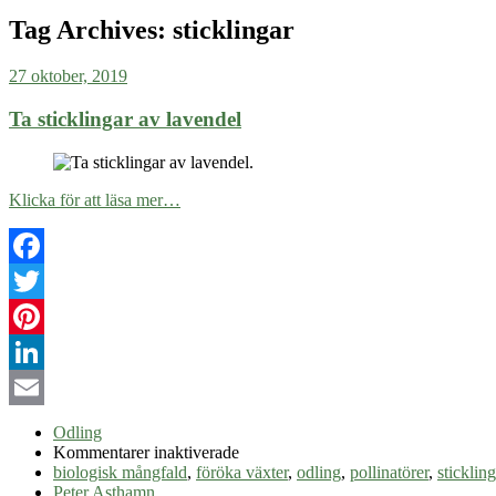
Tag Archives:
sticklingar
27 oktober, 2019
Ta sticklingar av lavendel
Klicka för att läsa mer…
Facebook
Twitter
Pinterest
LinkedIn
Email
Odling
för
Kommentarer inaktiverade
Ta
biologisk mångfald
,
föröka växter
,
odling
,
pollinatörer
,
sticklin
sticklingar
Peter Asthamn