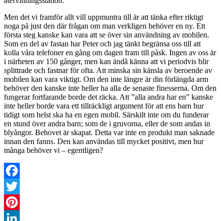
återvinningsstation.
Men det vi framför allt vill uppmuntra till är att tänka efter riktigt
noga på just den där frågan om man verkligen behöver en ny. Ett
första steg kanske kan vara att se över sin användning av mobilen.
Som en del av fastan har Peter och jag tänkt begränsa oss till att
kolla våra telefoner en gång om dagen fram till påsk. Ingen av oss är
i närheten av 150 gånger, men kan ändå känna att vi periodvis blir
splittrade och fastnar för ofta. Att minska sin känsla av beroende av
mobilen kan vara viktigt. Om den inte längre är din förlängda arm
behöver den kanske inte heller ha alla de senaste finesserna. Om den
fungerar fortfarande borde det räcka. Att ”alla andra har en” kanske
inte heller borde vara ett tillräckligt argument för att ens barn hur
tidigt som helst ska ha en egen mobil. Särskilt inte om du funderar
en stund över andra barn; som de i gruvorna, eller de som andas in
blyångor. Behovet är skapat. Detta var inte en produkt man saknade
innan den fanns. Den kan användas till mycket positivt, men hur
många behöver vi – egentligen?
Facebook
Twitter
Pinterest