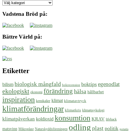
Tidigare
miljötips
Vadstena Bröd på:
Bättre Värld på:
Etiketter
biologisk mångfald
egenodlat
boktips
bilism
bokrecension
ekologiskt
förändring
hälsa
hållbarhet
ekonomi
inspiration
klimat
klimatavtryck
kemikalier
klimatförändringar
klimatkris
klimatpsykologi
konsumtion
klimatpåverkan
koldioxid
KRAV
lifehack
odling
plast
politik
matsvinn
Mikroplast
Naturskyddsföreningen
potatis