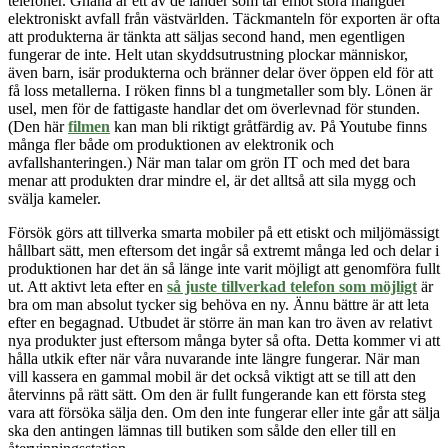
telefoner. Ghana är ett av de länder som tar emot stora mängder
elektroniskt avfall från västvärlden. Täckmanteln för exporten är ofta
att produkterna är tänkta att säljas second hand, men egentligen
fungerar de inte. Helt utan skyddsutrustning plockar människor,
även barn, isär produkterna och bränner delar över öppen eld för att
få loss metallerna. I röken finns bl a tungmetaller som bly. Lönen är
usel, men för de fattigaste handlar det om överlevnad för stunden.
(Den här
filmen
kan man bli riktigt gråtfärdig av.
På Youtube finns
många fler både om produktionen av elektronik och
avfallshanteringen.)
När man talar om grön IT och med det bara
menar att produkten drar mindre el, är det alltså att sila mygg och
svälja kameler.
Försök görs att tillverka smarta mobiler på ett etiskt och miljömässigt
hållbart sätt, men eftersom det ingår så extremt många led och delar i
produktionen har det än så länge inte varit möjligt att genomföra fullt
ut. Att aktivt leta efter en
så juste tillverkad telefon som möjligt
är
bra om man absolut tycker sig behöva en ny. Ännu bättre är att leta
efter en begagnad. Utbudet är större än man kan tro även av relativt
nya produkter just eftersom många byter så ofta. Detta kommer vi att
hålla utkik efter när våra nuvarande inte längre fungerar. När man
vill kassera en gammal mobil är det också viktigt att se till att den
återvinns på rätt sätt. Om den är fullt fungerande kan ett första steg
vara att försöka sälja den. Om den inte fungerar eller inte går att sälja
ska den antingen lämnas till butiken som sålde den eller till en