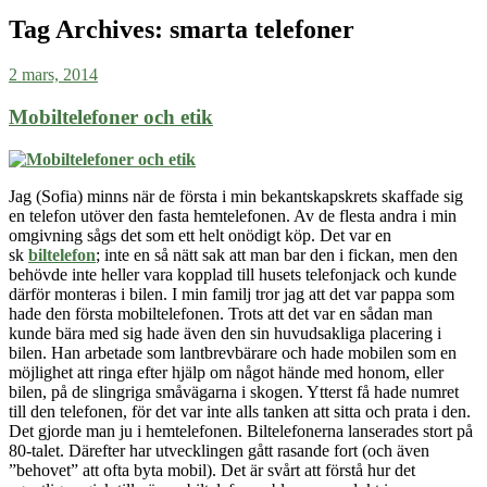
Tag Archives:
smarta telefoner
2 mars, 2014
Mobiltelefoner och etik
Jag (Sofia) minns när de första i min bekantskapskrets skaffade sig
en telefon utöver den fasta hemtelefonen. Av de flesta andra i min
omgivning sågs det som ett helt onödigt köp. Det var en
sk
biltelefon
; inte en så nätt sak att man bar den i fickan, men den
behövde inte heller vara kopplad till husets telefonjack och kunde
därför monteras i bilen. I min familj tror jag att det var pappa som
hade den första mobiltelefonen. Trots att det var en sådan man
kunde bära med sig hade även den sin huvudsakliga placering i
bilen. Han arbetade som lantbrevbärare och hade mobilen som en
möjlighet att ringa efter hjälp om något hände med honom, eller
bilen, på de slingriga småvägarna i skogen. Ytterst få hade numret
till den telefonen, för det var inte alls tanken att sitta och prata i den.
Det gjorde man ju i hemtelefonen. Biltelefonerna lanserades stort på
80-talet. Därefter har utvecklingen gått rasande fort (och även
”behovet” att ofta byta mobil). Det är svårt att förstå hur det