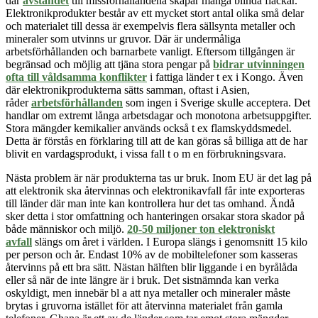
där
avståndet
till missförhållandena skapar många blinda fläckar.
Elektronikprodukter består av
ett mycket stort antal
olika små delar
och materialet till dessa är exempelvis flera sällsynta metaller och
mineraler som utvinns ur gruvor. Där är undermåliga
arbetsförhållanden och barnarbete vanligt. Eftersom tillgången är
begränsad och möjlig att tjäna stora pengar på
bidrar utvinningen
ofta till våldsamma konflikter
i fattiga länder t ex i Kongo. Även
där elektronikprodukterna sätts samman, oftast i Asien,
råder
arbetsförhållanden
som ingen i Sverige skulle acceptera. Det
handlar om extremt långa arbetsdagar och monotona arbetsuppgifter.
Stora mängder kemikalier används också t ex flamskyddsmedel.
Detta är förstås en förklaring till att de kan göras så billiga att de har
blivit en vardagsprodukt, i vissa fall t o m en förbrukningsvara.
Nästa problem är när produkterna tas ur bruk. Inom EU är det lag på
att elektronik ska återvinnas och elektronikavfall får inte exporteras
till länder där man inte kan kontrollera hur det tas omhand. Ändå
sker detta i stor omfattning och hanteringen orsakar stora skador på
både människor och miljö.
20-50 miljoner ton elektroniskt
avfall
slängs om året i världen. I Europa slängs i genomsnitt 15 kilo
per person och år. Endast 10% av de mobiltelefoner som kasseras
återvinns på ett bra sätt. Nästan hälften blir liggande i en byrålåda
eller så när de inte längre är i bruk. Det sistnämnda kan verka
oskyldigt, men innebär bl a att nya metaller och mineraler måste
brytas i gruvorna istället för att återvinna materialet från gamla