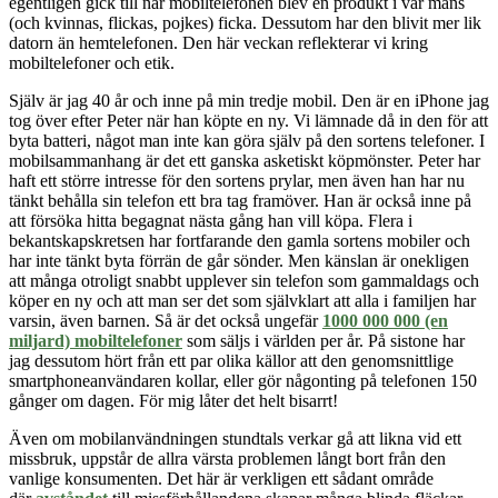
egentligen gick till när mobiltelefonen blev en produkt i var mans
(och kvinnas, flickas, pojkes) ficka. Dessutom har den blivit mer lik
datorn än hemtelefonen. Den här veckan reflekterar vi kring
mobiltelefoner och etik.
Själv är jag 40 år och inne på min tredje mobil. Den är en iPhone jag
tog över efter Peter när han köpte en ny. Vi lämnade då in den för att
byta batteri, något man inte kan göra själv på den sortens telefoner. I
mobilsammanhang är det ett ganska asketiskt köpmönster. Peter har
haft ett större intresse för den sortens prylar, men även han har nu
tänkt behålla sin telefon ett bra tag framöver. Han är också inne på
att försöka hitta begagnat nästa gång han vill köpa. Flera i
bekantskapskretsen har fortfarande den gamla sortens mobiler och
har inte tänkt byta förrän de går sönder. Men känslan är onekligen
att många otroligt snabbt upplever sin telefon som gammaldags och
köper en ny och att man ser det som självklart att alla i familjen har
varsin, även barnen. Så är det också ungefär
1000 000 000 (en
miljard) mobiltelefoner
som säljs i världen per år. På sistone har
jag dessutom hört från ett par olika källor att den genomsnittlige
smartphoneanvändaren kollar, eller gör någonting på telefonen 150
gånger om dagen. För mig låter det helt bisarrt!
Även om mobilanvändningen stundtals verkar gå att likna vid ett
missbruk, uppstår de allra värsta problemen långt bort från den
vanlige konsumenten. Det här är verkligen ett sådant område