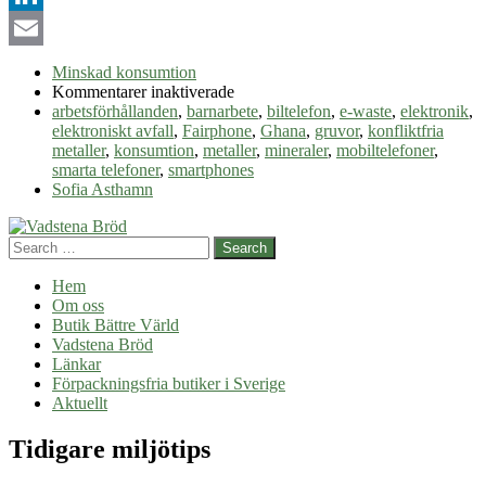
LinkedIn
Email
Minskad konsumtion
för
Kommentarer inaktiverade
Mobiltelefoner
arbetsförhållanden
,
barnarbete
,
biltelefon
,
e-waste
,
elektronik
,
och
elektroniskt avfall
,
Fairphone
,
Ghana
,
gruvor
,
konfliktfria
etik
metaller
,
konsumtion
,
metaller
,
mineraler
,
mobiltelefoner
,
smarta telefoner
,
smartphones
Sofia Asthamn
Search
Hem
Om oss
Butik Bättre Värld
Vadstena Bröd
Länkar
Förpackningsfria butiker i Sverige
Aktuellt
Tidigare miljötips