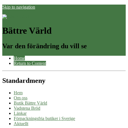
Skip to navigation
Bättre Värld
Var den förändring du vill se
Home
Return to Content
Standardmeny
Hem
Om oss
Butik Bättre Värld
Vadstena Bröd
Länkar
Förpackningsfria butiker i Sverige
Aktuellt