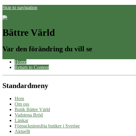
Skip to navigation
Bättre Värld
Var den förändring du vill se
Home
Return to Content
Standardmeny
Hem
Om oss
Butik Bättre Värld
Vadstena Bröd
Länkar
Förpackningsfria butiker i Sverige
Aktuellt