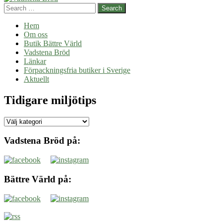
Search
Hem
Om oss
Butik Bättre Värld
Vadstena Bröd
Länkar
Förpackningsfria butiker i Sverige
Aktuellt
Tidigare miljötips
Tidigare
miljötips
Vadstena Bröd på:
Bättre Värld på: