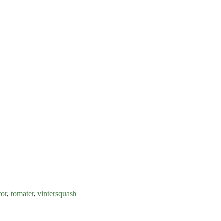
tor
,
tomater
,
vintersquash