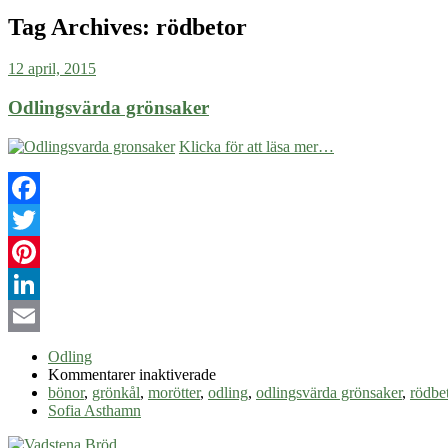
Tag Archives:
rödbetor
12 april, 2015
Odlingsvärda grönsaker
Klicka för att läsa mer…
Facebook
Twitter
Pinterest
LinkedIn
Email
Odling
för
Kommentarer inaktiverade
Odlingsvärda
bönor
,
grönkål
,
morötter
,
odling
,
odlingsvärda grönsaker
,
rödbe
grönsaker
Sofia Asthamn