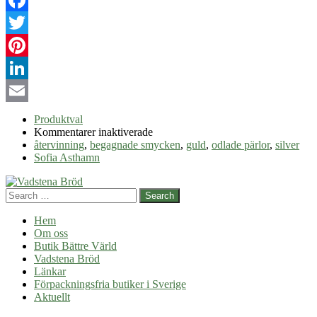
Facebook
Twitter
Pinterest
LinkedIn
Email
Produktval
för
Kommentarer inaktiverade
Att
återvinning
,
begagnade smycken
,
guld
,
odlade pärlor
,
silver
välja
Sofia Asthamn
smycken
med
Search
omsorg
om
Hem
miljön
Om oss
Butik Bättre Värld
Vadstena Bröd
Länkar
Förpackningsfria butiker i Sverige
Aktuellt