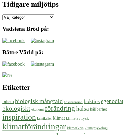
Tidigare miljötips
Tidigare
miljötips
Vadstena Bröd på:
Bättre Värld på:
Etiketter
biologisk mångfald
egenodlat
boktips
bilism
bokrecension
ekologiskt
förändring
hälsa
hållbarhet
ekonomi
inspiration
klimat
klimatavtryck
kemikalier
klimatförändringar
klimatkris
klimatpsykologi