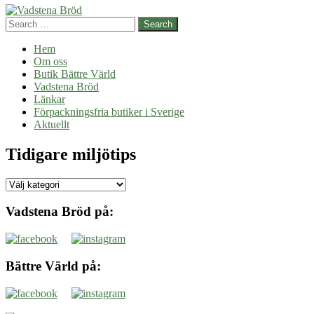
med
Search
omsorg
om
Hem
miljön
Om oss
Butik Bättre Värld
Vadstena Bröd
Länkar
Förpackningsfria butiker i Sverige
Aktuellt
Tidigare miljötips
Tidigare
miljötips
Vadstena Bröd på:
Bättre Värld på: