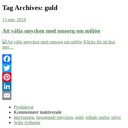
Tag Archives:
guld
13 maj, 2018
Att välja smycken med omsorg om miljön
Klicka för att läsa
mer…
Facebook
Twitter
Pinterest
LinkedIn
Email
Produktval
för
Kommentarer inaktiverade
Att
återvinning
,
begagnade smycken
,
guld
,
odlade pärlor
,
silver
välja
Sofia Asthamn
smycken