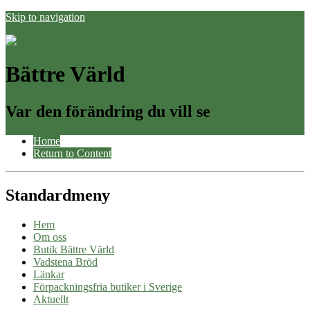
Skip to navigation
Bättre Värld
Var den förändring du vill se
Home
Return to Content
Standardmeny
Hem
Om oss
Butik Bättre Värld
Vadstena Bröd
Länkar
Förpackningsfria butiker i Sverige
Aktuellt