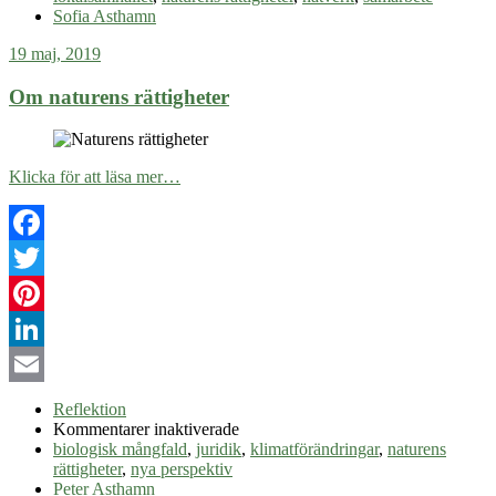
i
Sofia Asthamn
lokalsamhället
19 maj, 2019
Om naturens rättigheter
Klicka för att läsa mer…
Facebook
Twitter
Pinterest
LinkedIn
Email
Reflektion
för
Kommentarer inaktiverade
Om
biologisk mångfald
,
juridik
,
klimatförändringar
,
naturens
naturens
rättigheter
,
nya perspektiv
rättigheter
Peter Asthamn