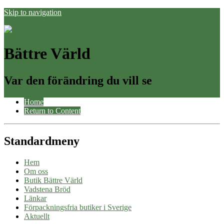
Skip to navigation
Bättre Värld
Var den förändring du vill se
Home
Return to Content
Standardmeny
Hem
Om oss
Butik Bättre Värld
Vadstena Bröd
Länkar
Förpackningsfria butiker i Sverige
Aktuellt