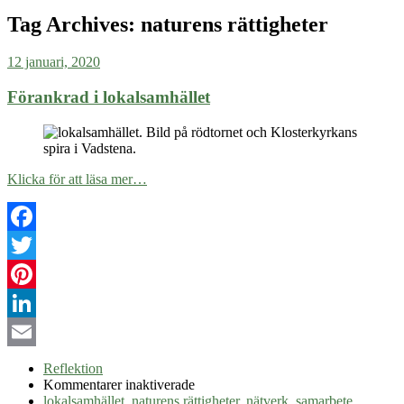
Tag Archives:
naturens rättigheter
12 januari, 2020
Förankrad i lokalsamhället
Klicka för att läsa mer…
Facebook
Twitter
Pinterest
LinkedIn
Email
Reflektion
för
Kommentarer inaktiverade
Förankrad
lokalsamhället
,
naturens rättigheter
,
nätverk
,
samarbete