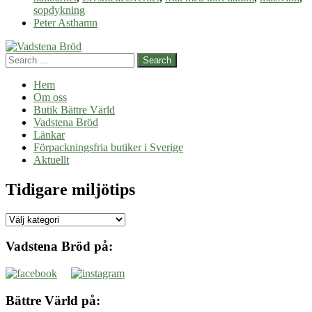
med
sopdykning
kort
Peter Asthamn
datum
Search
Hem
Om oss
Butik Bättre Värld
Vadstena Bröd
Länkar
Förpackningsfria butiker i Sverige
Aktuellt
Tidigare miljötips
Tidigare
miljötips
Vadstena Bröd på:
Bättre Värld på: