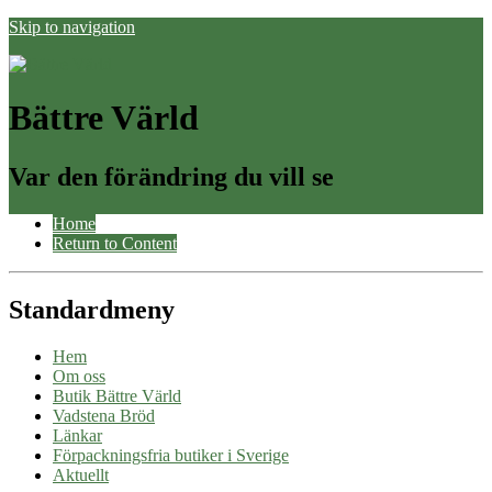
Skip to navigation
Bättre Värld
Var den förändring du vill se
Home
Return to Content
Standardmeny
Hem
Om oss
Butik Bättre Värld
Vadstena Bröd
Länkar
Förpackningsfria butiker i Sverige
Aktuellt