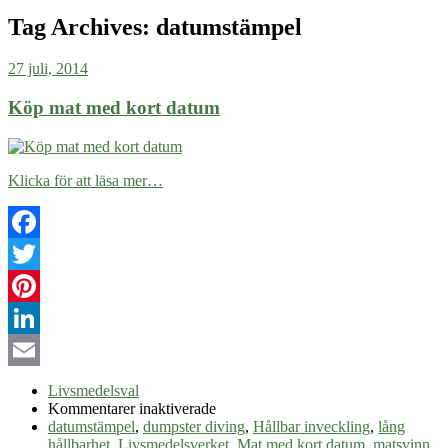
Tag Archives:
datumstämpel
27 juli, 2014
Köp mat med kort datum
Klicka för att läsa mer…
Facebook
Twitter
Pinterest
LinkedIn
Email
Livsmedelsval
för
Kommentarer inaktiverade
Köp
datumstämpel
,
dumpster diving
,
Hållbar inveckling
,
lång
mat
hållbarhet
,
Livsmedelsverket
,
Mat med kort datum
,
matsvinn
,