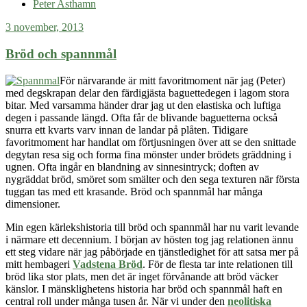
vara
Peter Asthamn
på
3 november, 2013
rester
Bröd och spannmål
För närvarande är mitt favoritmoment när jag (Peter)
med degskrapan delar den färdigjästa baguettedegen i lagom stora
bitar. Med varsamma händer drar jag ut den elastiska och luftiga
degen i passande längd. Ofta får de blivande baguetterna också
snurra ett kvarts varv innan de landar på plåten. Tidigare
favoritmoment har handlat om förtjusningen över att se den snittade
degytan resa sig och forma fina mönster under brödets gräddning i
ugnen. Ofta
ingår
en blandning av sinnesintryck; doften av
nygräddat bröd, smöret som smälter och den sega texturen när första
tuggan tas med ett krasande. Bröd och spannmål har många
dimensioner.
Min egen kärlekshistoria till bröd och spannmål har nu varit levande
i närmare ett decennium. I början av hösten tog jag relationen ännu
ett steg vidare när jag påbörjade en tjänstledighet för att satsa mer på
mitt hembageri
Vadstena Bröd
. För de flesta tar inte relationen till
bröd lika stor plats, men det är inget förvånande att bröd väcker
känslor. I mänsklighetens historia har bröd och spannmål haft en
central roll under många tusen år. När vi under den
neolitiska