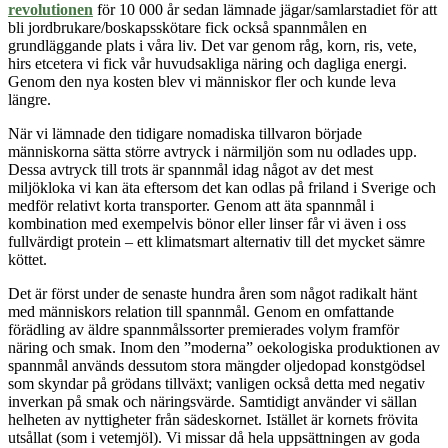
revolutionen
för 10 000 år sedan lämnade jägar/samlarstadiet för att
bli jordbrukare/boskapsskötare fick också spannmålen en
grundläggande plats i våra liv. Det var genom råg, korn, ris, vete,
hirs etcetera vi fick vår huvudsakliga näring och dagliga energi.
Genom den nya kosten blev vi människor fler och kunde leva
längre.
När vi lämnade den tidigare nomadiska tillvaron började
människorna sätta större avtryck i närmiljön som nu odlades upp.
Dessa avtryck till trots
är spannmål idag något av det mest
miljökloka vi kan äta eftersom det kan odlas på friland i Sverige och
medför relativt korta transporter. Genom att äta spannmål i
kombination med exempelvis bönor eller linser får vi även i oss
fullvärdigt protein – ett klimatsmart alternativ till det mycket sämre
köttet.
Det är först under de senaste hundra åren som något radikalt hänt
med människors relation till spannmål. Genom en omfattande
förädling av äldre spannmålssorter premierades volym framför
näring och smak. Inom den ”moderna” oekologiska produktionen av
spannmål används dessutom stora mängder oljedopad konstgödsel
som skyndar på grödans tillväxt; vanligen också detta med negativ
inverkan på smak och näringsvärde. Samtidigt använder vi sällan
helheten av nyttigheter från sädeskornet. Istället är kornets frövita
utsållat (som i vetemjöl). Vi missar då hela uppsättningen av goda