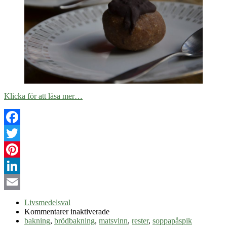
Klicka för att läsa mer…
Facebook
Twitter
Pinterest
LinkedIn
Email
Livsmedelsval
för
Kommentarer inaktiverade
Ta
bakning
,
brödbakning
,
matsvinn
,
rester
,
soppapåspik