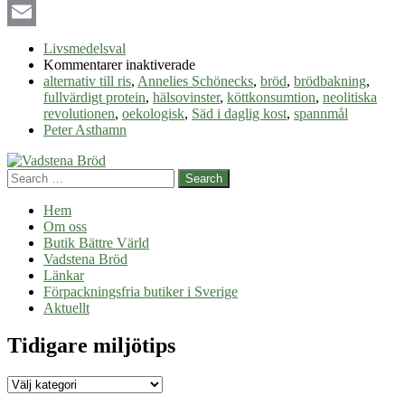
LinkedIn
Email
Livsmedelsval
för
Kommentarer inaktiverade
Bröd
alternativ till ris
,
Annelies Schönecks
,
bröd
,
brödbakning
,
och
fullvärdigt protein
,
hälsovinster
,
köttkonsumtion
,
neolitiska
spannmål
revolutionen
,
oekologisk
,
Säd i daglig kost
,
spannmål
Peter Asthamn
Search
Hem
Om oss
Butik Bättre Värld
Vadstena Bröd
Länkar
Förpackningsfria butiker i Sverige
Aktuellt
Tidigare miljötips
Tidigare
miljötips