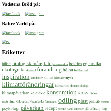
Vadstena Bröd på:
Bättre Värld på:
Etiketter
biologisk mångfald
egenodlat
boktips
bilism
bokrecension
ekologiskt
förändring
hälsa
hållbarhet
ekonomi
inspiration
klimat
klimatavtryck
kemikalier
klimatförändringar
klimatkris
klimatpsykologi
konsumtion
klimatpåverkan
koldioxid
KRAV
lifehack
odling
plast
politik
matsvinn
Mikroplast
Naturskyddsföreningen
potatis
påverkan
recept
psykologi
självförsörjning
second hand
semester