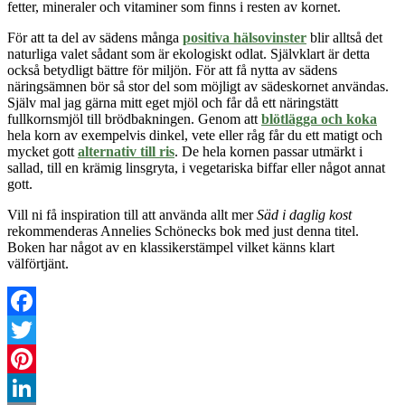
fetter, mineraler och vitaminer som finns i resten av kornet.
För att ta del av sädens många
positiva hälsovinster
blir alltså det
naturliga valet sådant som är ekologiskt odlat. Självklart är detta
också betydligt bättre för miljön. För att få nytta av sädens
näringsämnen bör så stor del som möjligt av sädeskornet användas.
Själv mal jag gärna mitt eget mjöl och får då ett näringstätt
fullkornsmjöl till brödbakningen. Genom att
blötlägga och koka
hela korn av exempelvis dinkel, vete eller råg får du ett matigt och
mycket gott
alternativ till ris
. De hela kornen passar utmärkt i
sallad, till en krämig linsgryta, i vegetariska biffar eller något annat
gott.
Vill ni få inspiration till att använda allt mer
Säd i daglig kost
rekommenderas Annelies Schönecks bok med just denna titel.
Boken har något av en klassikerstämpel vilket känns klart
välförtjänt.
Facebook
Twitter
Pinterest