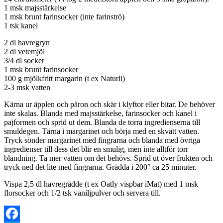
1 msk majsstärkelse
1 msk brunt farinsocker (inte farinströ)
1 tsk kanel
2 dl havregryn
2 dl vetemjöl
3/4 dl socker
1 msk brunt farinsocker
100 g mjölkfritt margarin (t ex Naturli)
2-3 msk vatten
Kärna ur äpplen och päron och skär i klyftor eller bitar. De behöver
inte skalas. Blanda med majsstärkelse, farinsocker och kanel i
pajformen och sprid ut dem. Blanda de torra ingredienserna till
smuldegen. Tärna i margarinet och börja med en skvätt vatten.
Tryck sönder margarinet med fingrarna och blanda med övriga
ingredienser till dess det blir en smulig, men inte alltför torr
blandning. Ta mer vatten om det behövs. Sprid ut över frukten och
tryck ned det lite med fingrarna. Grädda i 200° ca 25 minuter.
Vispa 2,5 dl havregrädde (t ex Oatly vispbar iMat) med 1 msk
florsocker och 1/2 tsk vaniljpulver och servera till.