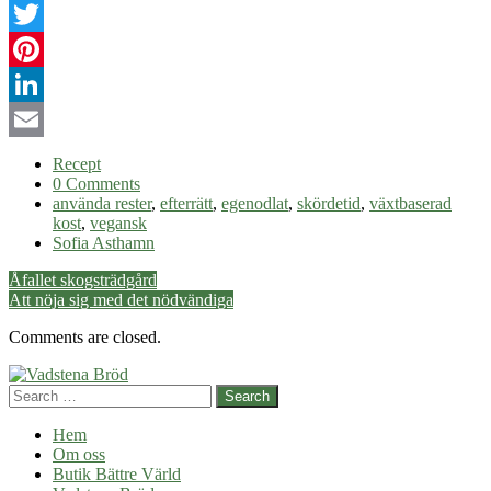
Facebook
Twitter
Pinterest
LinkedIn
Email
Recept
0 Comments
använda rester
,
efterrätt
,
egenodlat
,
skördetid
,
växtbaserad
kost
,
vegansk
Sofia Asthamn
Post
Åfallet skogsträdgård
Att nöja sig med det nödvändiga
navigation
Comments are closed.
Search
Hem
Om oss
Butik Bättre Värld