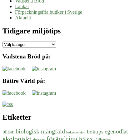
Vadstena Bröd
Länkar
Förpackningsfria butiker i Sverige
Aktuellt
Tidigare miljötips
Tidigare
miljötips
Vadstena Bröd på:
Bättre Värld på:
Etiketter
biologisk mångfald
egenodlat
boktips
bilism
bokrecension
ekologiskt
förändring
hälsa
hållbarhet