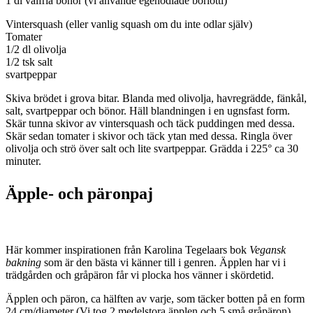
1 dl valfria bönor (vi använde egenodlade borlotti)
Vintersquash (eller vanlig squash om du inte odlar själv)
Tomater
1/2 dl olivolja
1/2 tsk salt
svartpeppar
Skiva brödet i grova bitar. Blanda med olivolja, havregrädde, fänkål,
salt, svartpeppar och bönor. Häll blandningen i en ugnsfast form.
Skär tunna skivor av vintersquash och täck puddingen med dessa.
Skär sedan tomater i skivor och täck ytan med dessa. Ringla över
olivolja och strö över salt och lite svartpeppar. Grädda i 225° ca 30
minuter.
Äpple- och päronpaj
Här kommer inspirationen från Karolina Tegelaars bok
Vegansk
bakning
som är den bästa vi känner till i genren. Äpplen har vi i
trädgården och gråpäron får vi plocka hos vänner i skördetid.
Äpplen och päron, ca hälften av varje, som täcker botten på en form
24 cm/diameter (Vi tog 2 medelstora äpplen och 5 små gråpäron).