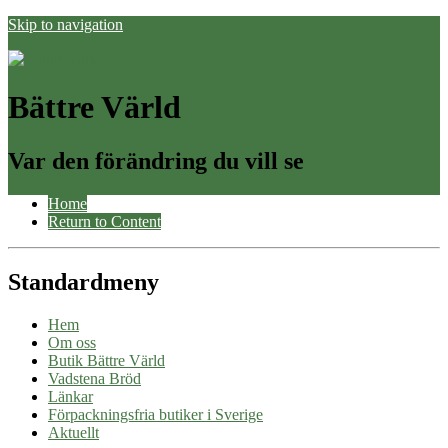
Skip to navigation
Bättre Värld
Var den förändring du vill se
Home
Return to Content
Standardmeny
Hem
Om oss
Butik Bättre Värld
Vadstena Bröd
Länkar
Förpackningsfria butiker i Sverige
Aktuellt