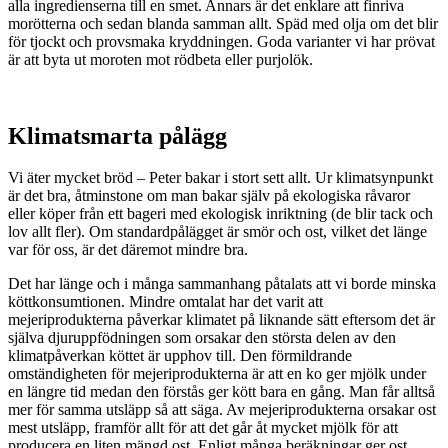
alla ingredienserna till en smet. Annars är det enklare att finriva
morötterna och sedan blanda samman allt. Späd med olja om det blir
för tjockt och provsmaka kryddningen. Goda varianter vi har prövat
är att byta ut moroten mot rödbeta eller purjolök.
Klimatsmarta pålägg
Vi äter mycket bröd – Peter bakar i stort sett allt. Ur klimatsynpunkt
är det bra, åtminstone om man bakar själv på ekologiska råvaror
eller köper från ett bageri med ekologisk inriktning (de blir tack och
lov allt fler). Om standardpålägget är smör och ost, vilket det länge
var för oss, är det däremot mindre bra.
Det har länge och i många sammanhang påtalats att vi borde minska
köttkonsumtionen. Mindre omtalat har det varit att
mejeriprodukterna påverkar klimatet på liknande sätt eftersom det är
själva djuruppfödningen som orsakar den största delen av den
klimatpåverkan köttet är upphov till. Den förmildrande
omständigheten för mejeriprodukterna är att en ko ger mjölk under
en längre tid medan den förstås ger kött bara en gång. Man får alltså
mer för samma utsläpp så att säga. Av mejeriprodukterna orsakar ost
mest utsläpp, framför allt för att det går åt mycket mjölk för att
producera en liten mängd ost. Enligt många beräkningar ger ost