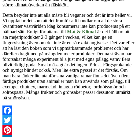
större klimatpåverkan än fläskkött.
Detta betyder inte att alla måste bli veganer och det är inte heller vi.
Vi uppfattar det som att det framför allt handlar om att de stora
kvantiteter västvärlden idag konsumerar inte kan produceras på ett
hållbart sätt. Enligt författarna till
Mat & Klimat
är det hållbart att
äta mejeriprodukter 2-3 gånger i veckan, vilket kan ge en
fingervisning även om det inte är en så exakt angivelse. Det var efter
att ha läst den boken som vi uppmärksammade problemet och har
därefter dragit ned på mängden mejeriprodukter. Denna strävan har
förorsakat många experiment bl a just med egna pålägg varav flera
blivit riktigt goda. Smakmässigt är det ingen förlust. Färgsprakande
och nyttigt blir det också. Men lite extra pyssel är det förstås. Om
man bara tänker lite utanför sina vanliga ramar finns det även flera
färdiga produkter utan animalier man kan använda som pålägg, till
exempel chutney, marmelad, inlagda rödbetor, jordnötssmör och
solrospasta. Många frukter och grönsaker passar dessutom utmärkt
på smörgåsen.
Facebook
Twitter