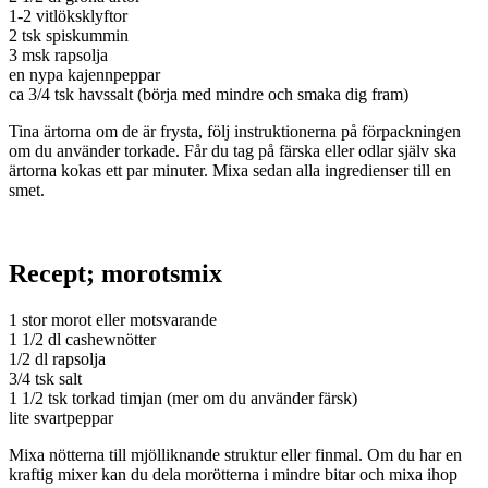
1-2 vitlöksklyftor
2 tsk spiskummin
3 msk rapsolja
en nypa kajennpeppar
ca 3/4 tsk havssalt (börja med mindre och smaka dig fram)
Tina ärtorna om de är frysta, följ instruktionerna på förpackningen
om du använder torkade. Får du tag på färska eller odlar själv ska
ärtorna kokas ett par minuter. Mixa sedan alla ingredienser till en
smet.
Recept; morotsmix
1 stor morot eller motsvarande
1 1/2 dl cashewnötter
1/2 dl rapsolja
3/4 tsk salt
1 1/2 tsk torkad timjan (mer om du använder färsk)
lite svartpeppar
Mixa nötterna till mjölliknande struktur eller finmal. Om du har en
kraftig mixer kan du dela morötterna i mindre bitar och mixa ihop