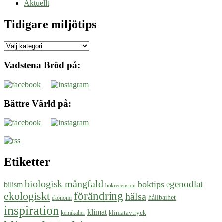
Aktuellt
Tidigare miljötips
Tidigare
miljötips
Vadstena Bröd på:
Bättre Värld på:
Etiketter
biologisk mångfald
egenodlat
boktips
bilism
bokrecension
ekologiskt
förändring
hälsa
hållbarhet
ekonomi
inspiration
klimat
klimatavtryck
kemikalier