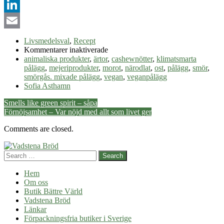
Pinterest
LinkedIn
Email
Livsmedelsval
,
Recept
för
Kommentarer inaktiverade
Klimatsmarta
animaliska produkter
,
ärtor
,
cashewnötter
,
klimatsmarta
recept
pålägg
,
mejeriprodukter
,
morot
,
närodlat
,
ost
,
pålägg
,
smör
,
på
smörgås. mixade pålägg
,
vegan
,
veganpålägg
pålägg
Sofia Asthamn
Post
Smells like green spirit – såpa
Förnöjsamhet – Var nöjd med allt som livet ger
navigation
Comments are closed.
Search
Hem
Om oss
Butik Bättre Värld
Vadstena Bröd
Länkar
Förpackningsfria butiker i Sverige