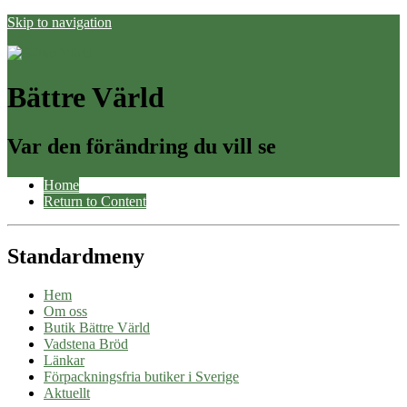
Skip to navigation
Bättre Värld
Var den förändring du vill se
Home
Return to Content
Standardmeny
Hem
Om oss
Butik Bättre Värld
Vadstena Bröd
Länkar
Förpackningsfria butiker i Sverige
Aktuellt