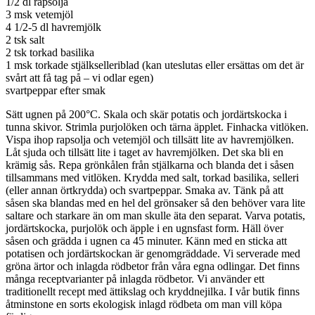
1/2 dl rapsolja
3 msk vetemjöl
4 1/2-5 dl havremjölk
2 tsk salt
2 tsk torkad basilika
1 msk torkade stjälkselleriblad (kan uteslutas eller ersättas om det är
svårt att få tag på – vi odlar egen)
svartpeppar efter smak
Sätt ugnen på 200°C. Skala och skär potatis och jordärtskocka i
tunna skivor. Strimla purjolöken och tärna äpplet. Finhacka vitlöken.
Vispa ihop rapsolja och vetemjöl och tillsätt lite av havremjölken.
Låt sjuda och tillsätt lite i taget av havremjölken. Det ska bli en
krämig sås. Repa grönkålen från stjälkarna och blanda det i såsen
tillsammans med vitlöken. Krydda med salt, torkad basilika, selleri
(eller annan örtkrydda) och svartpeppar. Smaka av. Tänk på att
såsen ska blandas med en hel del grönsaker så den behöver vara lite
saltare och starkare än om man skulle äta den separat. Varva potatis,
jordärtskocka, purjolök och äpple i en ugnsfast form. Häll över
såsen och grädda i ugnen ca 45 minuter. Känn med en sticka att
potatisen och jordärtskockan är genomgräddade. Vi serverade med
gröna ärtor och inlagda rödbetor från våra egna odlingar. Det finns
många receptvarianter på inlagda rödbetor. Vi använder ett
traditionellt recept med ättikslag och kryddnejilka. I vår butik finns
åtminstone en sorts ekologisk inlagd rödbeta om man vill köpa