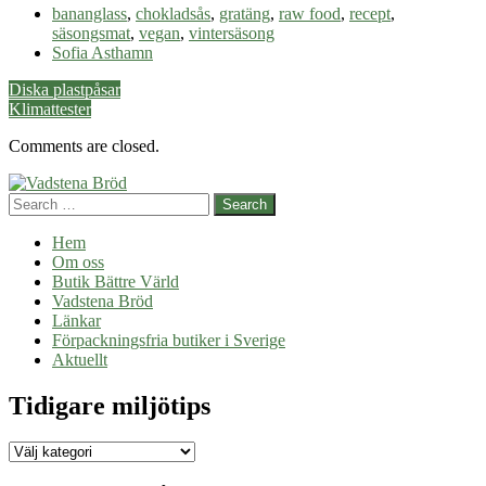
Gratäng
bananglass
,
chokladsås
,
gratäng
,
raw food
,
recept
,
på
säsongsmat
,
vegan
,
vintersäsong
säsongens
Sofia Asthamn
grönsaker
Post
Diska plastpåsar
Klimattester
navigation
Comments are closed.
Search
Hem
Om oss
Butik Bättre Värld
Vadstena Bröd
Länkar
Förpackningsfria butiker i Sverige
Aktuellt
Tidigare miljötips
Tidigare
miljötips