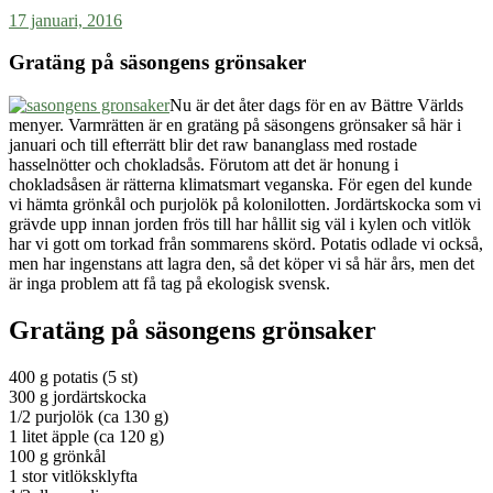
17 januari, 2016
Gratäng på säsongens grönsaker
Nu är det åter dags för en av Bättre Världs
menyer. Varmrätten är en gratäng på säsongens grönsaker så här i
januari och till efterrätt blir det raw bananglass med rostade
hasselnötter och chokladsås. Förutom att det är honung i
chokladsåsen är rätterna klimatsmart veganska. För egen del kunde
vi hämta grönkål och purjolök på kolonilotten. Jordärtskocka som vi
grävde upp innan jorden frös till har hållit sig väl i kylen och vitlök
har vi gott om torkad från sommarens skörd. Potatis odlade vi också,
men har ingenstans att lagra den, så det köper vi så här års, men det
är inga problem att få tag på ekologisk svensk.
Gratäng på säsongens grönsaker
400 g potatis (5 st)
300 g jordärtskocka
1/2 purjolök (ca 130 g)
1 litet äpple (ca 120 g)
100 g grönkål
1 stor vitlöksklyfta