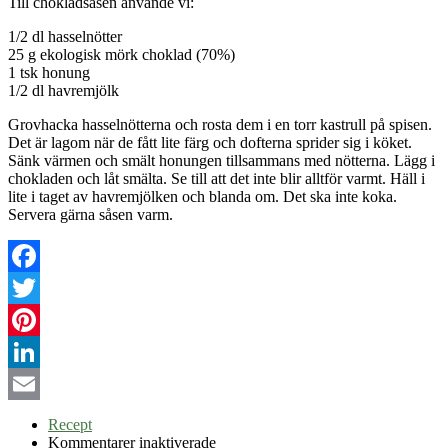
Till chokladsåsen använde vi:
1/2 dl hasselnötter
25 g ekologisk mörk choklad (70%)
1 tsk honung
1/2 dl havremjölk
Grovhacka hasselnötterna och rosta dem i en torr kastrull på spisen.
Det är lagom när de fått lite färg och dofterna sprider sig i köket.
Sänk värmen och smält honungen tillsammans med nötterna. Lägg i
chokladen och låt smälta. Se till att det inte blir alltför varmt. Häll i
lite i taget av havremjölken och blanda om. Det ska inte koka.
Servera gärna såsen varm.
Facebook
Twitter
Pinterest
LinkedIn
Email
Recept
för
Kommentarer inaktiverade