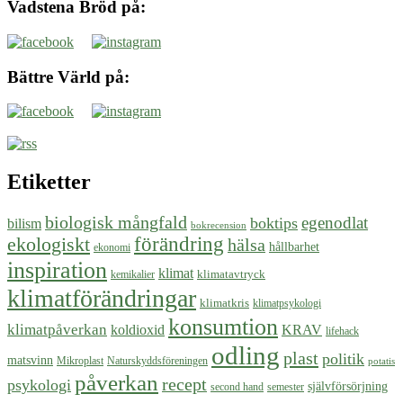
Vadstena Bröd på:
Bättre Värld på:
Etiketter
biologisk mångfald
egenodlat
boktips
bilism
bokrecension
ekologiskt
förändring
hälsa
hållbarhet
ekonomi
inspiration
klimat
klimatavtryck
kemikalier
klimatförändringar
klimatkris
klimatpsykologi
konsumtion
klimatpåverkan
koldioxid
KRAV
lifehack
odling
plast
politik
matsvinn
Mikroplast
Naturskyddsföreningen
potatis
påverkan
recept
psykologi
självförsörjning
second hand
semester