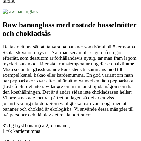
färdig.
Raw bananglass med rostade hasselnötter
och chokladsås
Detta är ett bra sätt att ta vara på bananer som börjat bli övermogna.
Skala, skiva och frys in. När man sedan blir sugen på en god
efterrätt, som dessutom är förhållandevis nyttig, tar man fram lagom
mycket banan och låter stå i rumstemperatur ungefär en halvtimme.
Mixa sedan till glassliknande konsistens tillsammans med till
exempel kanel, kakao eller kardemumma. En god variant om man
har pepparkakor kvar efter jul är att mixa med en liten pepparkaka
(fast då blir det inte raw längre om man tänkt bjuda någon som har
den kosthållningen. Det är å andra sidan inte chokladsåsen heller).
Vi provsmakade menyn på trettondagen så det är en viss
julanstrykning i bilden. Som vanligt ska man vara noga med att
bananer och choklad är ekologiska. Vi använde dessa mängder till
två personer och då blev det rejäla portioner:
350 g fryst banan (ca 2,5 bananer)
1 tsk kardemumma