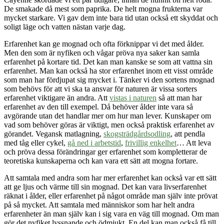
De smakade då mest som paprika. De helt mogna frukterna var
mycket starkare. Vi gav dem inte bara tid utan också ett skyddat och
soligt läge och vatten nästan varje dag.
Erfarenhet kan ge mognad och ofta förknippar vi det med ålder.
Men den som är nyfiken och vågar pröva nya saker kan samla
erfarenhet på kortare tid. Det kan man kanske se som att vattna sin
erfarenhet. Man kan också ha stor erfarenhet inom ett visst område
som man har fördjupat sig mycket i. Tänker vi den sortens mognad
som behövs för att vi ska ta ansvar för naturen är vissa sorters
erfarenhet viktigare än andra. Att
vistas i naturen
så att man har
erfarenhet av den till exempel. Då behöver ålder inte vara så
avgörande utan det handlar mer om hur man lever. Kunskaper om
vad som behöver göras är viktigt, men också praktisk erfarenhet av
görandet. Vegansk matlagning,
skogsträdgårdsodling
, att pendla
med tåg eller cykel,
gå ned i arbetstid
,
frivillig enkelhet
… Att leva
och pröva dessa förändringar ger erfarenhet som kompletterar de
teoretiska kunskaperna och kan vara ett sätt att mogna fortare.
Att samtala med andra som har mer erfarenhet kan också var ett sätt
att ge ljus och värme till sin mognad. Det kan vara livserfarenhet
räknat i ålder, eller erfarenhet på något område man själv inte prövat
på så mycket. Att samtala med människor som har helt andra
erfarenheter än man själv kan i sig vara en väg till mognad. Om man
gör det nyfiket lyssnande och ödmjukt. En del kan man också få till