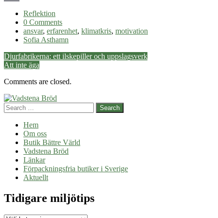
Email
Reflektion
0 Comments
ansvar
,
erfarenhet
,
klimatkris
,
motivation
Sofia Asthamn
Post
Djurfabrikerna: ett ilskepiller och uppslagsverk
Att inte äga
navigation
Comments are closed.
Search
Hem
Om oss
Butik Bättre Värld
Vadstena Bröd
Länkar
Förpackningsfria butiker i Sverige
Aktuellt
Tidigare miljötips