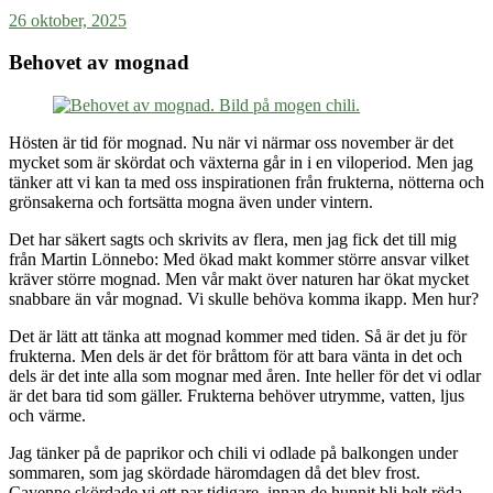
26 oktober, 2025
Behovet av mognad
Hösten är tid för mognad. Nu när vi närmar oss november är det
mycket som är skördat och växterna går in i en viloperiod. Men jag
tänker att vi kan ta med oss inspirationen från frukterna, nötterna och
grönsakerna och fortsätta mogna även under vintern.
Det har säkert sagts och skrivits av flera, men jag fick det till mig
från Martin Lönnebo: Med ökad makt kommer större ansvar vilket
kräver större mognad. Men vår makt över naturen har ökat mycket
snabbare än vår mognad. Vi skulle behöva komma ikapp. Men hur?
Det är lätt att tänka att mognad kommer med tiden. Så är det ju för
frukterna. Men dels är det för bråttom för att bara vänta in det och
dels är det inte alla som mognar med åren. Inte heller för det vi odlar
är det bara tid som gäller. Frukterna behöver utrymme, vatten, ljus
och värme.
Jag tänker på de paprikor och chili vi odlade på balkongen under
sommaren, som jag skördade häromdagen då det blev frost.
Cayenne skördade vi ett par tidigare, innan de hunnit bli helt röda.