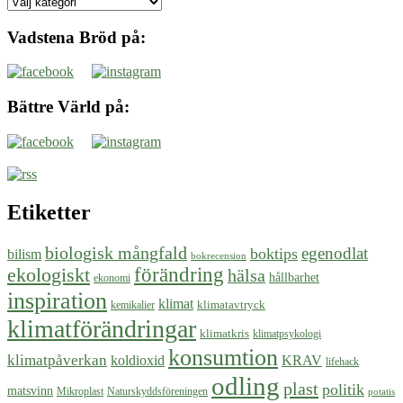
Tidigare
miljötips
Vadstena Bröd på:
Bättre Värld på:
Etiketter
biologisk mångfald
egenodlat
boktips
bilism
bokrecension
ekologiskt
förändring
hälsa
hållbarhet
ekonomi
inspiration
klimat
klimatavtryck
kemikalier
klimatförändringar
klimatkris
klimatpsykologi
konsumtion
klimatpåverkan
koldioxid
KRAV
lifehack
odling
plast
politik
matsvinn
Mikroplast
Naturskyddsföreningen
potatis