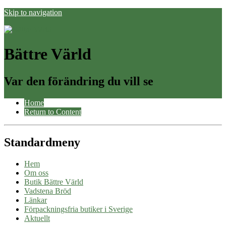
Skip to navigation
Bättre Värld
Var den förändring du vill se
Home
Return to Content
Standardmeny
Hem
Om oss
Butik Bättre Värld
Vadstena Bröd
Länkar
Förpackningsfria butiker i Sverige
Aktuellt