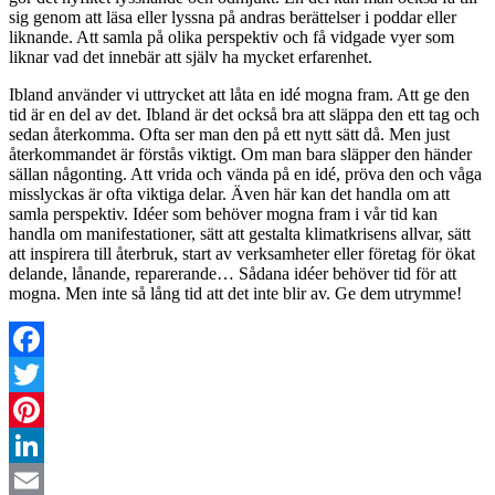
sig genom att läsa eller lyssna på andras berättelser i poddar eller
liknande. Att samla på olika perspektiv och få vidgade vyer som
liknar vad det innebär att själv ha mycket erfarenhet.
Ibland använder vi uttrycket att låta en idé mogna fram. Att ge den
tid är en del av det. Ibland är det också bra att släppa den ett tag och
sedan återkomma. Ofta ser man den på ett nytt sätt då. Men just
återkommandet är förstås viktigt. Om man bara släpper den händer
sällan någonting. Att vrida och vända på en idé, pröva den och våga
misslyckas är ofta viktiga delar. Även här kan det handla om att
samla perspektiv. Idéer som behöver mogna fram i vår tid kan
handla om manifestationer, sätt att gestalta klimatkrisens allvar, sätt
att inspirera till återbruk, start av verksamheter eller företag för ökat
delande, lånande, reparerande… Sådana idéer behöver tid för att
mogna. Men inte så lång tid att det inte blir av. Ge dem utrymme!
Facebook
Twitter
Pinterest
LinkedIn