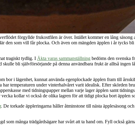
verflödet förgyllde frukostfilen är över. Istället kommer en lång säsong
n där den som vill får plocka. Och även om mängden äpplen i år tycks bli
t tragiskt tydlig. I
Äkta varas sammanställning
bedöms den svenska fri
 skulle bli självförsörjande på denna användbara frukt är alltså ingen
i, som bor i lägenhet, kunnat använda egenplockade äpplen fram till årssk
a har temperaturen under vinterhalvåret varit idealisk. Efter skörden bruk
apperskasse med tidningspapper mellan varje lager äpplen samt tidningsl
ecka kollar vi också de olika lagren för att tidigt plocka bort äpplen som
r
. De torkade äppleringarna håller åtminstone till nästa äpplesäsong och f
 mängd som många trädgårdsägare har svårt att ta hand om. Fyll också g