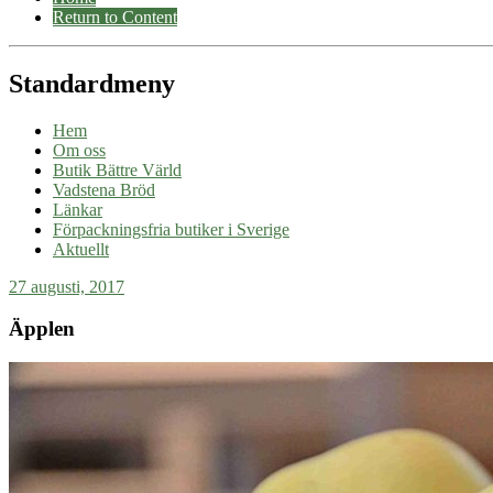
Return to Content
Standardmeny
Hem
Om oss
Butik Bättre Värld
Vadstena Bröd
Länkar
Förpackningsfria butiker i Sverige
Aktuellt
27 augusti, 2017
Äpplen