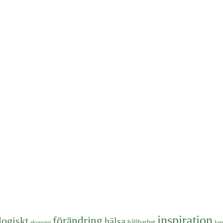
inspiration
logiskt
förändring
hälsa
hållbarhet
ekonomi
kem