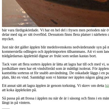
bär vara färdigskördade. Vi har en hel del i frysen men perioden när ö
delar med sig av sitt överflöd. Dessutom finns flera platser i närhete
mycket.
Just när det gäller äpplen blir medelsvenskens nedvärderande syn på ma
kommersiella odlingen och äppleimporten tillsammans. Att vi som land
trädgårdarnas äppleträd dignar av frukt som sedan kastas bort.
Tack vare att flera sorters äpplen är lätta att lagra har till och med v
jordkällare men har ett vindsförråd som är måttligt isolerat. För äpplen
kantstötta sorteras ut för snabb användning. De oskadade läggs i en p
plats, likt en vind. Samtidigt som vi hämtar ner äpplen någon gång per v
Ett annat sätt att lagra äpplen är genom torkning. Vi skrev om detta
hä
att koka äpplekräm på.
Så passa på att frossa i äpplen nu när de är i säsong och finns i en
långt in på vintern.