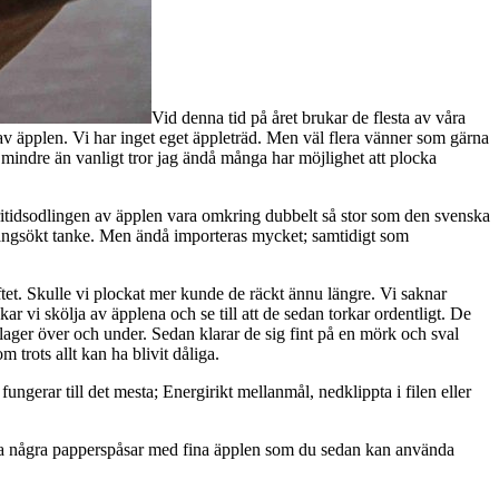
Vid denna tid på året brukar de flesta av våra
 av äpplen. Vi har inget eget äppleträd. Men väl flera vänner som gärna
 mindre än vanligt tror jag ändå många har möjlighet att plocka
tidsodlingen av äpplen vara omkring dubbelt så stor som den svenska
 långsökt tanke. Men ändå importeras mycket; samtidigt som
iftet. Skulle vi plockat mer kunde de räckt ännu längre. Vi saknar
ar vi skölja av äpplena och se till att de sedan torkar ordentligt. De
ager över och under. Sedan klarar de sig fint på en mörk och sval
 trots allt kan ha blivit dåliga.
ungerar till det mesta; Energirikt mellanmål, nedklippta i filen eller
ärna några papperspåsar med fina äpplen som du sedan kan använda