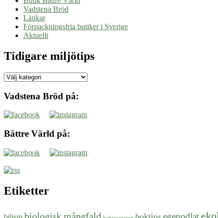
Butik Bättre Värld
Vadstena Bröd
Länkar
Förpackningsfria butiker i Sverige
Aktuellt
Tidigare miljötips
Tidigare
miljötips
Vadstena Bröd på:
Bättre Värld på:
Etiketter
eko
biologisk mångfald
egenodlat
boktips
bilism
bokrecension