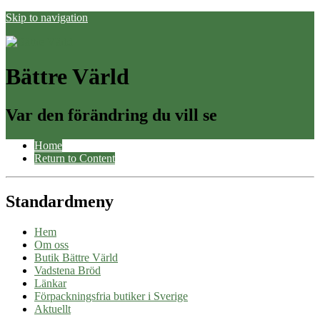
Skip to navigation
Bättre Värld
Var den förändring du vill se
Home
Return to Content
Standardmeny
Hem
Om oss
Butik Bättre Värld
Vadstena Bröd
Länkar
Förpackningsfria butiker i Sverige
Aktuellt