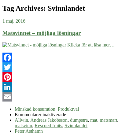
Tag Archives:
Svinnlandet
1 maj, 2016
Matsvinnet – möjliga lösningar
Klicka för att läsa mer…
Facebook
Twitter
Pinterest
LinkedIn
Email
Minskad konsumtion
,
Produktval
för
Kommentarer inaktiverade
Matsvinnet
Allwin
,
Andreas Jakobsson
,
dumpstra
,
mat
,
matsmart
,
–
matsvinn
,
Rescued fruits
,
Svinnlandet
möjliga
Peter Asthamn
lösningar