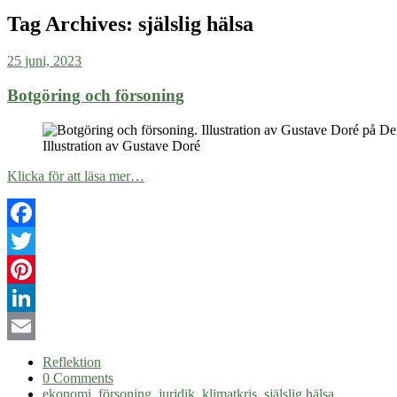
Tag Archives:
själslig hälsa
25 juni, 2023
Botgöring och försoning
Illustration av Gustave Doré
Klicka för att läsa mer…
Facebook
Twitter
Pinterest
LinkedIn
Email
Reflektion
0 Comments
ekonomi
,
försoning
,
juridik
,
klimatkris
,
själslig hälsa