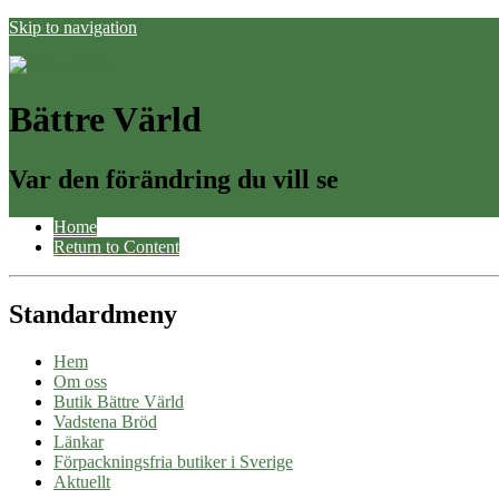
Skip to navigation
Bättre Värld
Var den förändring du vill se
Home
Return to Content
Standardmeny
Hem
Om oss
Butik Bättre Värld
Vadstena Bröd
Länkar
Förpackningsfria butiker i Sverige
Aktuellt