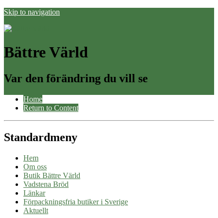
Skip to navigation
Bättre Värld
Var den förändring du vill se
Home
Return to Content
Standardmeny
Hem
Om oss
Butik Bättre Värld
Vadstena Bröd
Länkar
Förpackningsfria butiker i Sverige
Aktuellt