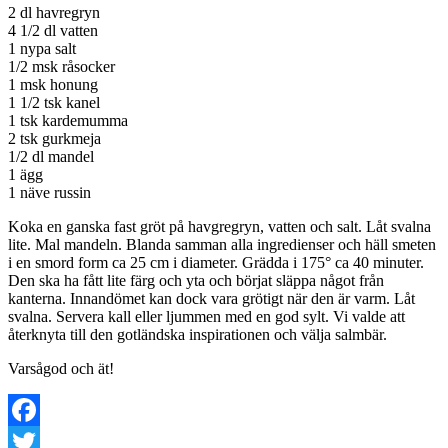
2 dl havregryn
4 1/2 dl vatten
1 nypa salt
1/2 msk råsocker
1 msk honung
1 1/2 tsk kanel
1 tsk kardemumma
2 tsk gurkmeja
1/2 dl mandel
1 ägg
1 näve russin
Koka en ganska fast gröt på havgregryn, vatten och salt. Låt svalna
lite. Mal mandeln. Blanda samman alla ingredienser och häll smeten
i en smord form ca 25 cm i diameter. Grädda i 175° ca 40 minuter.
Den ska ha fått lite färg och yta och börjat släppa något från
kanterna. Innandömet kan dock vara grötigt när den är varm. Låt
svalna. Servera kall eller ljummen med en god sylt. Vi valde att
återknyta till den gotländska inspirationen och välja salmbär.
Varsågod och ät!
Facebook