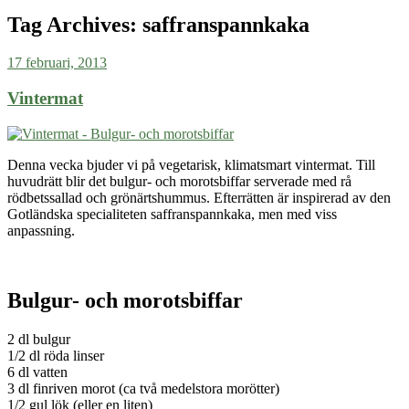
Tag Archives:
saffranspannkaka
17 februari, 2013
Vintermat
Denna vecka bjuder vi på vegetarisk, klimatsmart vintermat. Till
huvudrätt blir det bulgur- och morotsbiffar serverade med rå
rödbetssallad och grönärtshummus. Efterrätten är inspirerad av den
Gotländska specialiteten saffranspannkaka, men
med viss
anpassning
.
Bulgur- och morotsbiffar
2 dl bulgur
1/2 dl röda linser
6 dl vatten
3 dl finriven morot (ca två medelstora morötter)
1/2 gul lök (eller en liten)