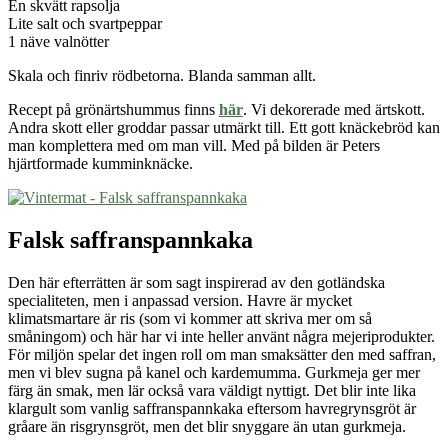
En skvätt rapsolja
Lite salt och svartpeppar
1 näve valnötter
Skala och finriv rödbetorna. Blanda samman allt.
Recept på grönärtshummus finns
här
. Vi dekorerade med ärtskott.
Andra skott eller groddar passar utmärkt till. Ett gott knäckebröd kan
man komplettera med om man vill. Med på bilden är Peters
hjärtformade kumminknäcke.
Falsk saffranspannkaka
Den här efterrätten är som sagt inspirerad av den gotländska
specialiteten, men i anpassad version. Havre är mycket
klimatsmartare är ris (som vi kommer att skriva mer om så
småningom) och här har vi inte heller använt några mejeriprodukter.
För miljön spelar det ingen roll om man smaksätter den med saffran,
men vi blev sugna på kanel och kardemumma. Gurkmeja ger mer
färg än smak, men lär också vara väldigt nyttigt. Det blir inte lika
klargult som vanlig saffranspannkaka eftersom havregrynsgröt är
gråare än risgrynsgröt, men det blir snyggare än utan gurkmeja.