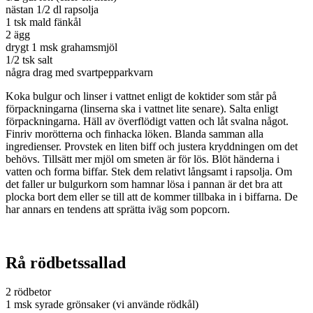
nästan 1/2 dl rapsolja
1 tsk mald fänkål
2 ägg
drygt 1 msk grahamsmjöl
1/2 tsk salt
några drag med svartpepparkvarn
Koka bulgur och linser i vattnet enligt de koktider som står på
förpackningarna (linserna ska i vattnet lite senare). Salta enligt
förpackningarna. Häll av överflödigt vatten och låt svalna något.
Finriv morötterna och finhacka löken. Blanda samman alla
ingredienser. Provstek en liten biff och justera kryddningen om det
behövs. Tillsätt mer mjöl om smeten är för lös. Blöt händerna i
vatten och forma biffar. Stek dem relativt långsamt i rapsolja. Om
det faller ur bulgurkorn som hamnar lösa i pannan är det bra att
plocka bort dem eller se till att de kommer tillbaka in i biffarna. De
har annars en tendens att sprätta iväg som popcorn.
Rå rödbetssallad
2 rödbetor
1 msk syrade grönsaker (vi använde rödkål)