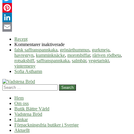
Twitter
Pinterest
LinkedIn
Email
Recept
för
Kommentarer inaktiverade
Vintermat
falsk saffranspannkaka
,
grönärthummus
,
gurkmeja
,
havregryn
,
kumminknäcke
,
morotsbiffar
,
råriven rödbeta
,
rotsaksbiff
,
saffranspannkaka
,
salmbär
,
vegetariskt
,
vintermeny
Sofia Asthamn
Search
Hem
Om oss
Butik Bättre Värld
Vadstena Bröd
Länkar
Förpackningsfria butiker i Sverige
Aktuellt