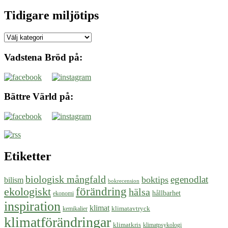
Tidigare miljötips
Tidigare
miljötips
Vadstena Bröd på:
Bättre Värld på:
Etiketter
biologisk mångfald
egenodlat
boktips
bilism
bokrecension
ekologiskt
förändring
hälsa
hållbarhet
ekonomi
inspiration
klimat
klimatavtryck
kemikalier
klimatförändringar
klimatkris
klimatpsykologi