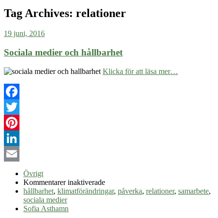
Tag Archives:
relationer
19 juni, 2016
Sociala medier och hållbarhet
Klicka för att läsa mer…
Facebook
Twitter
Pinterest
LinkedIn
Email
Övrigt
för
Kommentarer inaktiverade
Sociala
hållbarhet
,
klimatförändringar
,
påverka
,
relationer
,
samarbete
,
medier
sociala medier
och
Sofia Asthamn
hållbarhet