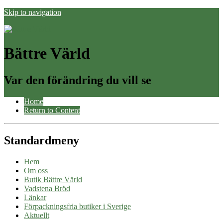
Skip to navigation
Bättre Värld
Var den förändring du vill se
Home
Return to Content
Standardmeny
Hem
Om oss
Butik Bättre Värld
Vadstena Bröd
Länkar
Förpackningsfria butiker i Sverige
Aktuellt