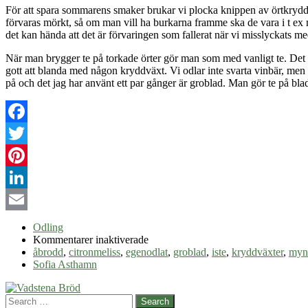
För att spara sommarens smaker brukar vi plocka knippen av örtkrydd
förvaras mörkt, så om man vill ha burkarna framme ska de vara i t ex 
det kan hända att det är förvaringen som fallerat när vi misslyckats m
När man brygger te på torkade örter gör man som med vanligt te. Det 
gott att blanda med någon kryddväxt. Vi odlar inte svarta vinbär, men
på och det jag har använt ett par gånger är groblad. Man gör te på bl
Facebook
Twitter
Pinterest
LinkedIn
Email
Odling
för
Kommentarer inaktiverade
Göra
åbrodd
,
citronmeliss
,
egenodlat
,
groblad
,
iste
,
kryddväxter
,
myn
eget
Sofia Asthamn
te
Search