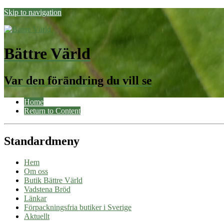
Skip to navigation
Bättre Värld
Var den förändring du vill se
Home
Return to Content
Standardmeny
Hem
Om oss
Butik Bättre Värld
Vadstena Bröd
Länkar
Förpackningsfria butiker i Sverige
Aktuellt