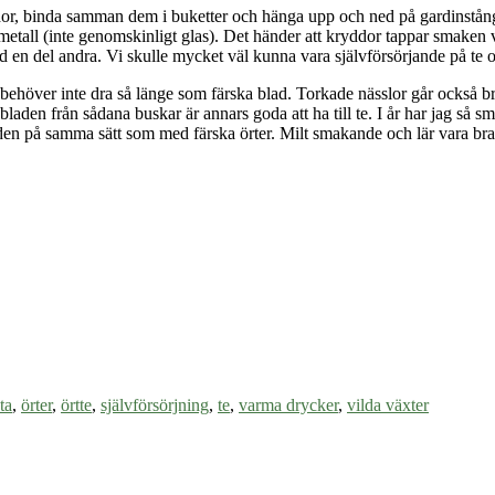
or, binda samman dem i buketter och hänga upp och ned på gardinstånge
metall (inte genomskinligt glas). Det händer att kryddor tappar smaken
ed en del andra. Vi skulle mycket väl kunna vara självförsörjande på te 
behöver inte dra så länge som färska blad. Torkade nässlor går också br
 bladen från sådana buskar är annars goda att ha
till
te. I år har jag så s
aden på samma sätt som med färska örter. Milt smakande och lär vara bra
ta
,
örter
,
örtte
,
självförsörjning
,
te
,
varma drycker
,
vilda växter