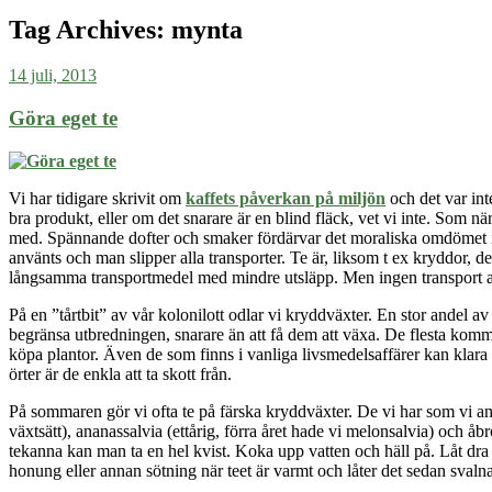
Tag Archives:
mynta
14 juli, 2013
Göra eget te
Vi har tidigare skrivit om
kaffets påverkan på miljön
och det var int
bra produkt, eller om det snarare är en blind fläck, vet vi inte. Som n
med. Spännande dofter och smaker fördärvar det moraliska omdömet ibla
använts och man slipper alla transporter. Te är, liksom t ex kryddor, 
långsamma transportmedel med mindre utsläpp. Men ingen transport alls ä
På en ”tårtbit” av vår kolonilott odlar vi kryddväxter. En stor andel av
begränsa utbredningen, snarare än att få dem att växa. De flesta kommer 
köpa plantor. Även de som finns i vanliga livsmedelsaffärer kan klar
örter är de enkla att ta skott från.
På sommaren gör vi ofta te på färska kryddväxter. De vi har som vi a
växtsätt), ananassalvia (ettårig, förra året hade vi melonsalvia) och 
tekanna kan man ta en hel kvist. Koka upp vatten och häll på. Låt dra u
honung eller annan sötning när teet är varmt och låter det sedan svalna. St