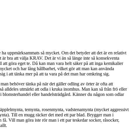
te ha uppmärksammats så mycket. Om det betyder att det är en relativt
et är bra att välja KRAV. Det är vi än så länge inte så konsekventa
att göra eget te. Då kan man vara helt säker på att inga kemikalier
 mycket och har lång hållbarhet, vilket gör att man kan använda
ig i att tänka mer på att ta vara på det man har omkring sig.
 man behöver tänka på när det gäller odling av örter är ofta att
kså alldeles utmärkt att odla i kruka inomhus. Man kan så från frö eller
 i blomsterhandel eller handelsträdgård. Känner du någon som odlar
ig äpplelmynta, temynta, rosenmynta, vadstenamynta (mycket aggressivt
mynta). Till en mugg räcker det med ett par blad. Brygger man i
få. Vill man göra iste rör man i ett par teskedar socker, råsocker,
allt.