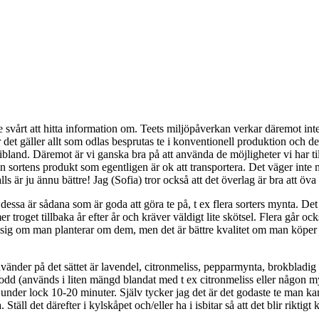
e svårt att hitta information om. Teets miljöpåverkan verkar däremot in
är det gäller allt som odlas besprutas te i konventionell produktion och d
nd. Däremot är vi ganska bra på att använda de möjligheter vi har till 
den sortens produkt som egentligen är ok att transportera. Det väger inte
r ju ännu bättre! Jag (Sofia) tror också att det överlag är bra att öva s
 dessa är sådana som är goda att göra te på, t ex flera sorters mynta. Det
troget tillbaka år efter år och kräver väldigt lite skötsel. Flera går oc
a sig om man planterar om dem, men det är bättre kvalitet om man köper
nvänder på det sättet är lavendel, citronmeliss, pepparmynta, brokblad
åbrodd (används i liten mängd blandat med t ex citronmeliss eller någon 
nder lock 10-20 minuter. Själv tycker jag det är det godaste te man kan 
äll det därefter i kylskåpet och/eller ha i isbitar så att det blir riktigt k