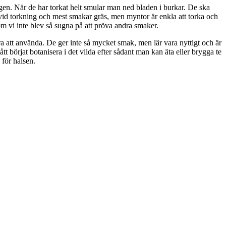
n. När de har torkat helt smular man ned bladen i burkar. De ska
 vid torkning och mest smakar gräs, men myntor är enkla att torka och
om vi inte blev så sugna på att pröva andra smaker.
a att
använda
. De ger inte så mycket smak, men lär vara nyttigt och är
mått börjat botanisera i det vilda efter sådant man kan äta eller brygga te
 för halsen.