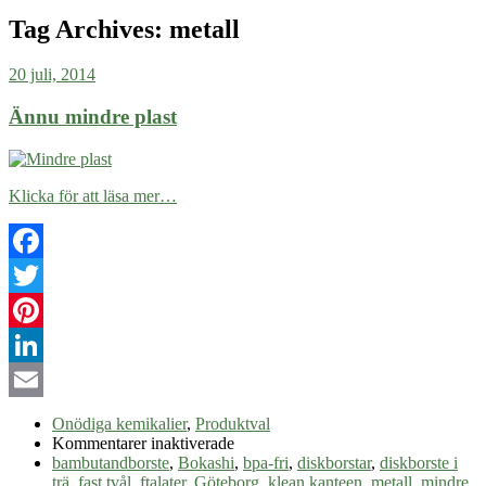
Tag Archives:
metall
20 juli, 2014
Ännu mindre plast
Klicka för att läsa mer…
Facebook
Twitter
Pinterest
LinkedIn
Email
Onödiga kemikalier
,
Produktval
för
Kommentarer inaktiverade
Ännu
bambutandborste
,
Bokashi
,
bpa-fri
,
diskborstar
,
diskborste i
mindre
trä
,
fast tvål
,
ftalater
,
Göteborg
,
klean kanteen
,
metall
,
mindre