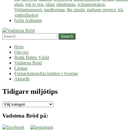
plast
plast
,
out to sea
,
plast
,
plastbanta
,
schampokakor
,
Sjöfartsmuseet
,
tandborstar
,
the plastic garbage project
,
trä
,
vattenflaskor
Sofia Asthamn
Search
Hem
Om oss
Butik Bättre Värld
Vadstena Bröd
Länkar
Förpackningsfria butiker i Sverige
Aktuellt
Tidigare miljötips
Tidigare
miljötips
Vadstena Bröd på: