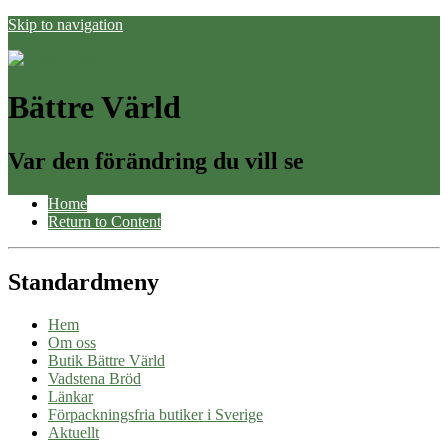
Skip to navigation
Bättre Värld
Var den förändring du vill se
Home
Return to Content
Standardmeny
Hem
Om oss
Butik Bättre Värld
Vadstena Bröd
Länkar
Förpackningsfria butiker i Sverige
Aktuellt