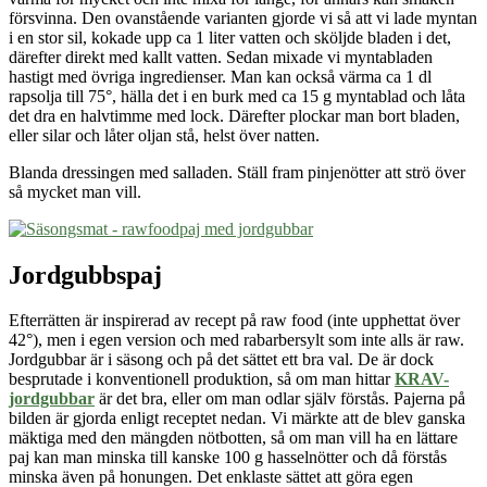
försvinna. Den ovanstående varianten gjorde vi så att vi lade myntan
i en stor sil, kokade upp ca 1 liter vatten och sköljde bladen i det,
därefter direkt med kallt vatten. Sedan mixade vi myntabladen
hastigt med
övriga ingredienser
.
Man kan också värma ca 1 dl
rapsolja till 75°, hälla det i en burk med ca 15 g myntablad och låta
det dra en halvtimme med lock. Därefter plockar man bort bladen,
eller silar och låter oljan stå, helst över natten.
Blanda dressingen med salladen. Ställ fram pinjenötter att strö över
så mycket man vill.
Jordgubbspaj
Efterrätten är inspirerad av recept på raw food (inte upphettat över
42°), men i egen version och med rabarbersylt som inte alls är raw.
Jordgubbar är i säsong och på det sättet ett bra val. De är dock
besprutade i konventionell produktion, så om man hittar
KRAV-
jordgubbar
är det bra, eller om man odlar själv förstås. Pajerna på
bilden är gjorda enligt receptet nedan. Vi märkte att de blev ganska
mäktiga med
den mängden
nötbotten, så om man vill ha en lättare
paj kan man minska till kanske 100 g hasselnötter och då förstås
minska även på honungen. Det enklaste sättet att göra egen