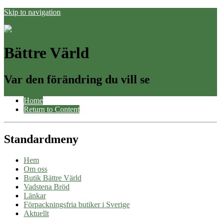
Skip to navigation
Bättre Värld
Var den förändring du vill se
Home
Return to Content
Standardmeny
Hem
Om oss
Butik Bättre Värld
Vadstena Bröd
Länkar
Förpackningsfria butiker i Sverige
Aktuellt