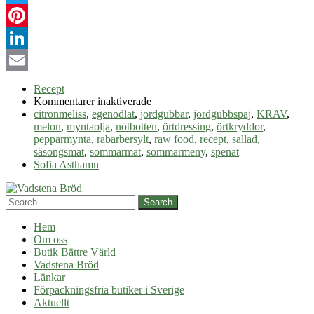
Twitter
Pinterest
LinkedIn
Email
Recept
för
Kommentarer inaktiverade
Säsongsmat
citronmeliss
,
egenodlat
,
jordgubbar
,
jordgubbspaj
,
KRAV
,
–
melon
,
myntaolja
,
nötbotten
,
örtdressing
,
örtkryddor
,
sommarmeny
pepparmynta
,
rabarbersylt
,
raw food
,
recept
,
sallad
,
säsongsmat
,
sommarmat
,
sommarmeny
,
spenat
Sofia Asthamn
Search
Hem
Om oss
Butik Bättre Värld
Vadstena Bröd
Länkar
Förpackningsfria butiker i Sverige
Aktuellt