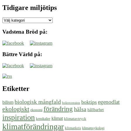
Tidigare miljötips
Tidigare
miljötips
Vadstena Bröd på:
Bättre Värld på:
Etiketter
biologisk mångfald
egenodlat
boktips
bilism
bokrecension
ekologiskt
förändring
hälsa
hållbarhet
ekonomi
inspiration
klimat
klimatavtryck
kemikalier
klimatförändringar
klimatkris
klimatpsykologi