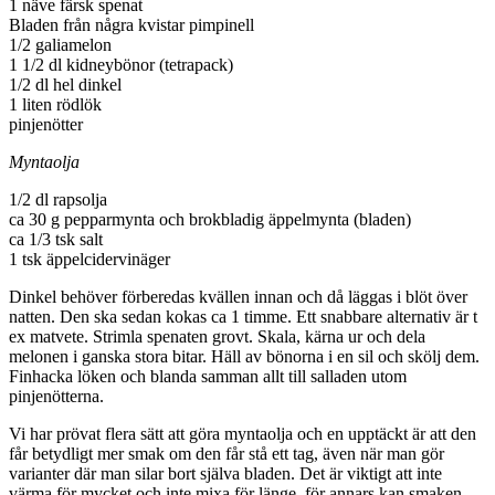
1 näve färsk spenat
Bladen från några kvistar pimpinell
1/2 galiamelon
1 1/2 dl kidneybönor (tetrapack)
1/2 dl hel dinkel
1 liten rödlök
pinjenötter
Myntaolja
1/2
dl rapsolja
ca
30
g
pepparmynta och brokbladig äppelmynta
(bladen)
ca 1/3 tsk salt
1 tsk äppelcidervinäger
Dinkel behöver förberedas kvällen innan och då läggas i blöt över
natten. Den ska sedan kokas ca 1 timme. Ett snabbare alternativ är t
ex matvete. Strimla spenaten grovt. Skala, kärna ur och dela
melonen i ganska stora bitar. Häll av bönorna i en sil och skölj dem.
Finhacka löken och blanda samman allt till salladen utom
pinjenötterna.
Vi har prövat flera sätt att göra myntaolja och en upptäckt är att den
får betydligt mer smak om den får stå ett tag, även när man gör
varianter där man silar bort själva bladen. Det är viktigt att inte
värma för mycket och inte mixa för länge, för annars kan smaken