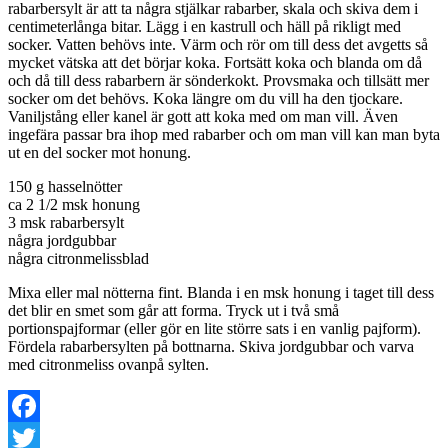
rabarbersylt är att ta några stjälkar rabarber, skala och skiva dem i
centimeterlånga bitar. Lägg i en kastrull och häll på rikligt med
socker. Vatten behövs inte. Värm och rör om till dess det avgetts så
mycket vätska att det börjar koka. Fortsätt koka och blanda om då
och då till dess rabarbern är sönderkokt. Provsmaka och tillsätt mer
socker om det behövs. Koka längre om du vill ha den tjockare.
Vaniljstång eller kanel är gott att koka med om man vill. Även
ingefära passar bra ihop med rabarber och om man vill kan man byta
ut en del socker mot honung.
150 g hasselnötter
ca 2 1/2 msk honung
3 msk rabarbersylt
några jordgubbar
några citronmelissblad
Mixa eller mal nötterna fint. Blanda i en msk honung i taget till dess
det blir en smet som går att forma. Tryck ut i två små
portionspajformar (eller gör en lite större sats i en vanlig pajform).
Fördela rabarbersylten på bottnarna. Skiva jordgubbar och varva
med citronmeliss ovanpå sylten.
Facebook