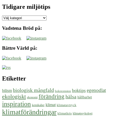
Tidigare miljötips
Tidigare
miljötips
Vadstena Bröd på:
Bättre Värld på:
Etiketter
biologisk mångfald
egenodlat
boktips
bilism
bokrecension
ekologiskt
förändring
hälsa
hållbarhet
ekonomi
inspiration
klimat
klimatavtryck
kemikalier
klimatförändringar
klimatkris
klimatpsykologi