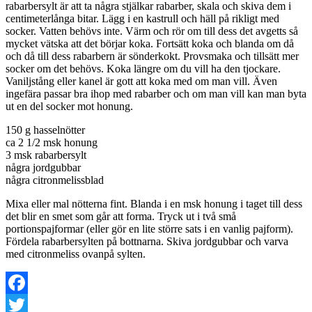
rabarbersylt är att ta några stjälkar rabarber, skala och skiva dem i
centimeterlånga bitar. Lägg i en kastrull och häll på rikligt med
socker. Vatten behövs inte. Värm och rör om till dess det avgetts så
mycket vätska att det börjar koka. Fortsätt koka och blanda om då
och då till dess rabarbern är sönderkokt. Provsmaka och tillsätt mer
socker om det behövs. Koka längre om du vill ha den tjockare.
Vaniljstång eller kanel är gott att koka med om man vill. Även
ingefära passar bra ihop med rabarber och om man vill kan man byta
ut en del socker mot honung.
150 g hasselnötter
ca 2 1/2 msk honung
3 msk rabarbersylt
några jordgubbar
några citronmelissblad
Mixa eller mal nötterna fint. Blanda i en msk honung i taget till dess
det blir en smet som går att forma. Tryck ut i två små
portionspajformar (eller gör en lite större sats i en vanlig pajform).
Fördela rabarbersylten på bottnarna. Skiva jordgubbar och varva
med citronmeliss ovanpå sylten.
Facebook