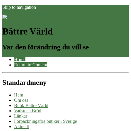
Skip to navigation
Bättre Värld
Var den förändring du vill se
Home
Return to Content
Standardmeny
Hem
Om oss
Butik Bättre Värld
Vadstena Bröd
Länkar
Förpackningsfria butiker i Sverige
Aktuellt