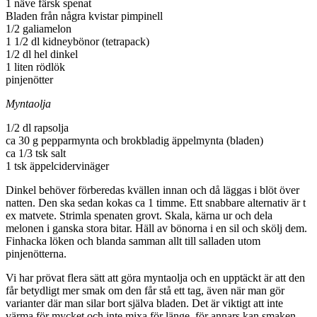
1 näve färsk spenat
Bladen från några kvistar pimpinell
1/2 galiamelon
1 1/2 dl kidneybönor (tetrapack)
1/2 dl hel dinkel
1 liten rödlök
pinjenötter
Myntaolja
1/2
dl rapsolja
ca
30
g
pepparmynta och brokbladig äppelmynta
(bladen)
ca 1/3 tsk salt
1 tsk äppelcidervinäger
Dinkel behöver förberedas kvällen innan och då läggas i blöt över
natten. Den ska sedan kokas ca 1 timme. Ett snabbare alternativ är t
ex matvete. Strimla spenaten grovt. Skala, kärna ur och dela
melonen i ganska stora bitar. Häll av bönorna i en sil och skölj dem.
Finhacka löken och blanda samman allt till salladen utom
pinjenötterna.
Vi har prövat flera sätt att göra myntaolja och en upptäckt är att den
får betydligt mer smak om den får stå ett tag, även när man gör
varianter där man silar bort själva bladen. Det är viktigt att inte
värma för mycket och inte mixa för länge, för annars kan smaken