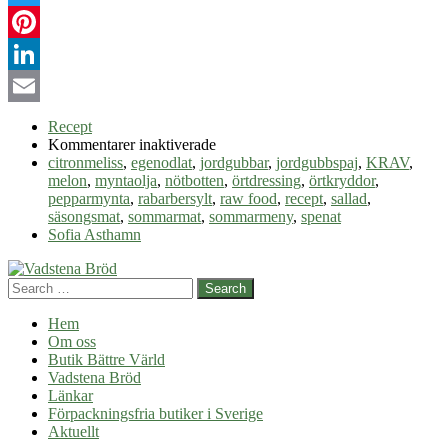
Twitter
Pinterest
LinkedIn
Email
Recept
för
Kommentarer inaktiverade
Säsongsmat
citronmeliss
,
egenodlat
,
jordgubbar
,
jordgubbspaj
,
KRAV
,
–
melon
,
myntaolja
,
nötbotten
,
örtdressing
,
örtkryddor
,
sommarmeny
pepparmynta
,
rabarbersylt
,
raw food
,
recept
,
sallad
,
säsongsmat
,
sommarmat
,
sommarmeny
,
spenat
Sofia Asthamn
Search
Hem
Om oss
Butik Bättre Värld
Vadstena Bröd
Länkar
Förpackningsfria butiker i Sverige
Aktuellt