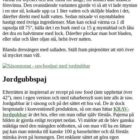
försvinna. Den ovanstående varianten gjorde vi så att vi lade myntan
i en stor sil, kokade upp ca 1 liter vatten och sköljde bladen i det,
därefter direkt med kallt vatten. Sedan mixade vi myntabladen
hastigt med
övriga ingredienser
.
Man kan också värma ca 1 dl
rapsolja till 75°, hälla det i en burk med ca 15 g myntablad och låta
det dra en halvtimme med lock. Därefter plockar man bort bladen,
eller silar och låter oljan stå, helst över natten.
Blanda dressingen med salladen. Ställ fram pinjenötter att strö över
så mycket man vill.
Jordgubbspaj
Efterrätten är inspirerad av recept på raw food (inte upphettat över
42°), men i egen version och med rabarbersylt som inte alls är raw.
Jordgubbar är i säsong och på det sättet ett bra val. De är dock
besprutade i konventionell produktion, så om man hittar
KRAV-
jordgubbar
är det bra, eller om man odlar själv förstås. Pajerna på
bilden är gjorda enligt receptet nedan. Vi märkte att de blev ganska
mäktiga med
den mängden
nötbotten, så om man vill ha en lättare
paj kan man minska till kanske 100 g hasselnötter och då förstås
minska även på honungen. Det enklaste sättet att göra egen