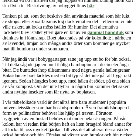
lerkruka ett bo i marken där jag hoppas en humledrottning inom kort
ska flytta in. Beskrivning av bobygget finns
här
.
Tanken på att, som det beskrivs där, använda material som bär lukt
av skogs- eller zooaffärsmus tog dock emot en del – eftersom vi inte
ville riskera att locka möss istället för humlor. Det alternativa
lockbetet blev istället ytterligare en bit av en
gammal handduk
som
dränktes in i lönnsirap. Boet placerades på vår kolonilott; i närheten
av lavendel, timjan och många andra örter som kommer ge mycket
mat till humlorna under sommaren.
När jag ändå var i bobyggartagen satte jag upp ett bo för bin också.
Till detta sågade jag en bunt ihåliga bambupinnar i decimeterlånga
bitar. De buntades ihop tillsammans med några gamla hallongrenar.
Baksidan av boet täcktes med en bit tyg så det inte går att flyga rakt
igenom. Sedan hängdes boet upp, med hålen åt söder, på ena sidan
av vår kompost. Om det inte flyttar in några bin kommer det säkert
andra nyttiga insekter som får nytta av boplatsen.
I vår tätbefolkade värld är det alltså inte bara studenter i populära
universitetsstäder som har bostadsproblem. Även framtidshoppen i
form av pollinatörer behöver lite hjälp på traven. Förutom
tryggheten av en bostad behövs mat under hela säsongen. På vår
koloni har vi redan från början haft en liten örtagård bland annat för
att locka till oss mycket fjärilar. Till viss del attraherar dessa växter
också humlor och bin. Förslag på växter som humlor och bin tycker