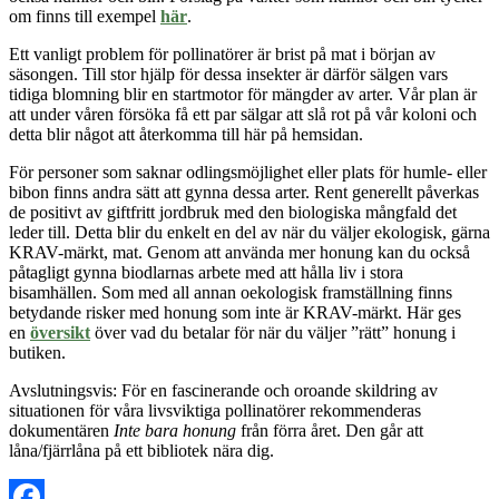
om finns till exempel
här
.
Ett vanligt problem för pollinatörer är brist på mat i början av
säsongen. Till stor hjälp för dessa insekter är därför sälgen vars
tidiga blomning blir en startmotor för mängder av arter. Vår plan är
att under våren försöka få ett par sälgar att slå rot på vår koloni och
detta blir något att återkomma till här på hemsidan.
För personer som saknar odlingsmöjlighet eller plats för humle- eller
bibon finns andra sätt att gynna dess
a arter
. Rent generellt påverkas
de positivt av giftfritt jordbruk med den biologiska mångfald det
leder till. Detta blir du enkelt en del av när du väljer ekologisk, gärna
KRAV-märkt, mat. Genom att använda mer honung kan du också
påtagligt gynna biodlarnas arbete med att hålla liv i stora
bisamhällen. Som med all annan oekologisk framställning finns
betydande risker med honung som inte är KRAV-märkt. Här ges
en
översikt
över
vad du betalar för när du väljer ”rätt” honung i
butiken.
Avslutningsvis: För en fascinerande och oroande skildring av
situationen för våra livsviktiga pollinatörer rekommenderas
dokumentären
Inte bara honung
från förra året. Den går att
låna/fjärrlåna på ett bibliotek nära dig.