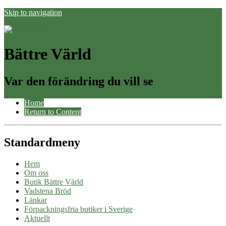
Skip to navigation
Bättre Värld
Var den förändring du vill se
Home
Return to Content
Standardmeny
Hem
Om oss
Butik Bättre Värld
Vadstena Bröd
Länkar
Förpackningsfria butiker i Sverige
Aktuellt