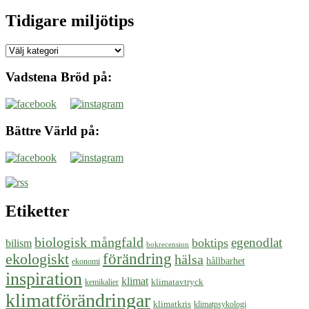
Tidigare miljötips
Tidigare
miljötips
Vadstena Bröd på:
Bättre Värld på:
Etiketter
biologisk mångfald
egenodlat
boktips
bilism
bokrecension
ekologiskt
förändring
hälsa
hållbarhet
ekonomi
inspiration
klimat
klimatavtryck
kemikalier
klimatförändringar
klimatkris
klimatpsykologi