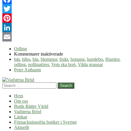
Facebook
Twitter
Pinterest
LinkedIn
Email
Odling
för
Kommentarer inaktiverade
Humlor
bär
,
bibo
,
bin
,
blommor
,
frukt
,
honung
,
humlebo
,
Humlor
,
och
odling
,
pollinatörer
,
Vem ska bort
,
Vilda grannar
bin
Peter Asthamn
Search
Hem
Om oss
Butik Bättre Värld
Vadstena Bröd
Länkar
Förpackningsfria butiker i Sverige
Aktuellt