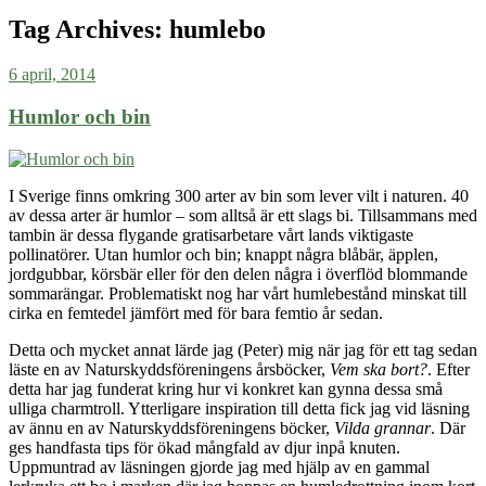
Tag Archives:
humlebo
6 april, 2014
Humlor och bin
I Sverige finns omkring 300 arter av bin som lever vilt i naturen. 40
av dessa arter är humlor – som alltså är ett slags bi. Tillsammans med
tambin är dessa flygande gratisarbetare vårt lands viktigaste
pollinatörer. Utan humlor och bin; knappt några blåbär, äpplen,
jordgubbar, körsbär eller för den delen några i överflöd blommande
sommarängar. Problematiskt nog har vårt humlebestånd minskat till
cirka en femtedel jämfört med för bara femtio år sedan.
Detta och mycket annat lärde jag (Peter) mig när jag för ett tag sedan
läste en av Naturskyddsföreningens årsböcker,
Vem ska bort?
. Efter
detta har jag funderat kring hur vi konkret kan gynna dessa små
ulliga charmtroll. Ytterligare inspiration till detta fick jag vid läsning
av ännu en av Naturskyddsföreningens böcker,
Vilda grannar
. Där
ges handfasta tips för ökad mångfald av djur inpå knuten.
Uppmuntrad av läsningen gjorde jag med hjälp av en gammal