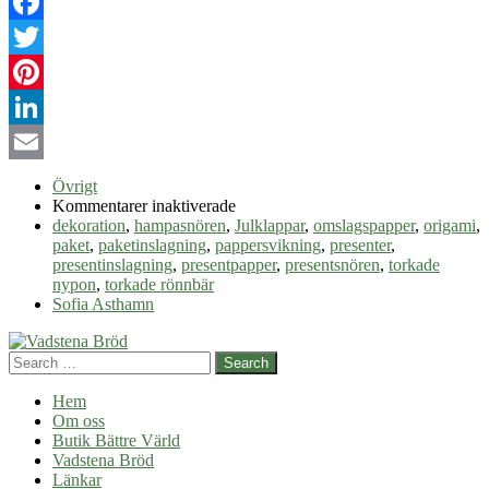
Facebook
Twitter
Pinterest
LinkedIn
Email
Övrigt
för
Kommentarer inaktiverade
Paketinslagning
dekoration
,
hampasnören
,
Julklappar
,
omslagspapper
,
origami
,
–
paket
,
paketinslagning
,
pappersvikning
,
presenter
,
snyggt
presentinslagning
,
presentpapper
,
presentsnören
,
torkade
och
nypon
,
torkade rönnbär
miljöklokt
Sofia Asthamn
Search
Hem
Om oss
Butik Bättre Värld
Vadstena Bröd
Länkar