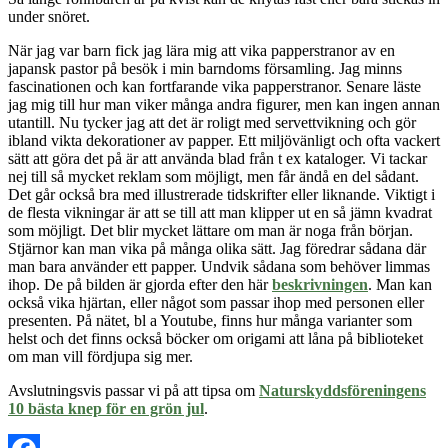
under snöret.
När jag var barn fick jag lära mig att vika papperstranor av en
japansk pastor på besök i min barndoms församling. Jag minns
fascinationen och kan fortfarande vika papperstranor. Senare läste
jag mig till hur man viker många andra figurer, men kan ingen annan
utantill. Nu tycker jag att det är roligt med servettvikning och gör
ibland vikta dekorationer av papper. Ett miljövänligt och ofta vackert
sätt att göra det på är att använda blad från t ex kataloger. Vi tackar
nej till så mycket reklam som möjligt, men får ändå en del sådant.
Det
går också bra med
illustrerade tidskrifter eller liknande. Viktigt i
de flesta vikningar är att se till att man klipper ut en så jämn kvadrat
som möjligt. Det blir mycket lättare om man är noga från början.
S
tjärnor kan man vika på många olika sätt. Jag föredrar
sådana
där
man bara använder ett papper. Undvik sådana som behöver limmas
ihop. De på bilden är gjorda efter den här
beskrivningen
. Man kan
också vika hjärtan, eller något som passar ihop med personen eller
presenten. På nätet, bl a Youtube, finns hur många varianter som
helst och det finns också böcker om origami att låna på biblioteket
om man vill fördjupa sig mer.
Avslutningsvis passar vi
på att tipsa om
Naturskyddsföreningens
10 bästa knep för en grön jul
.