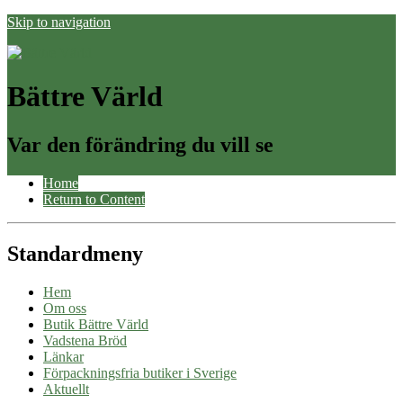
Skip to navigation
Bättre Värld
Var den förändring du vill se
Home
Return to Content
Standardmeny
Hem
Om oss
Butik Bättre Värld
Vadstena Bröd
Länkar
Förpackningsfria butiker i Sverige
Aktuellt