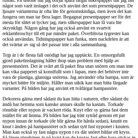
rustikt. På sistone har jag börjat spara färgat silkespapper när jag fått
något som varit inslaget i det och använt det som presentpapper. De
ljusare varianterna är ofta lite för genomskinliga, men även det kan
fungera om man tar flera lager. Begagnat presentpapper ser för det
mesta för slitet ut tycker jag, men silkespapper kan få vara lite
skrynkligt. Någon gång har jag också använt en svartvit
reklambroschyr till ett par mindre paket. Överblivna tygrester kan
också användas. Tidningspapper kan funka, men nackdelen är att
det svärtar av sig så det passar inte i alla sammanhang.
Tejp är i de flesta fall onödigt har jag upptäckt. En omsorgsfullt
gjord paketinslagning håller ihop utan problem med hjälp av
presentsnöret. Det är svårt att få paket fina utan snören om man inte
kan vika papperet så konstfullt som i Japan, men det behöver inte
vara de plastiga, glansiga snörena. Jag använder ofta hampa, som är
mycket bättre för miljön. Håller man utkik kan man hitta färgade
varianter. På bilden har jag använt ett tvåfärgat hampasnöre.
Dekorera gärna med sådant du kan hitta i naturen, eller sådant du
ändå har hemma som kanske annars skulle ha kastats. Torkade
rönnbär eller nypon är vackert röda. Knyt eller sy gärna fast dem
istället för att limma. På bilden har jag trätt sytråd genom ett par
nypon innan de torkade (de blir gärna för hårda sedan), knutit en
knut i änden på hampasnöret och sedan sytt fast nyponet i knuten.
Man kan också sy fast några nypon t ex där snöret bildar ett kryss.
Så länge rönnbären är på kvist kan de knytas fast eller bara stickas in