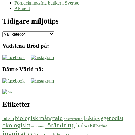
Förpackningsfria butiker i Sverige
Aktuellt
Tidigare miljötips
Tidigare
miljötips
Vadstena Bröd på:
Bättre Värld på:
Etiketter
biologisk mångfald
egenodlat
boktips
bilism
bokrecension
ekologiskt
förändring
hälsa
hållbarhet
ekonomi
inspiration
klimat