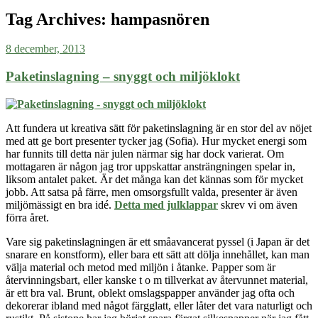
Tag Archives:
hampasnören
8 december, 2013
Paketinslagning – snyggt och miljöklokt
Att fundera ut kreativa sätt för paketinslagning är en stor del av nöjet
med att ge bort presenter tycker jag (Sofia). Hur mycket energi som
har funnits till detta när julen närmar sig har dock varierat. Om
mottagaren är någon jag tror uppskattar ansträngningen spelar
in,
liksom antalet paket. Är det många
kan det kännas som för mycket
jobb
. Att satsa på färre, men omsorgsfullt valda, presenter är även
miljömässigt en bra id
é
.
Detta med julklappar
skrev vi om även
förra året.
Vare sig paketinslagningen är ett småavancerat pyssel (i Japan är det
snarare en konstform), eller bara ett sätt att dölja innehållet, kan man
välja material och metod med miljön i åtanke. Papper som är
återvinningsbart, eller kanske t o m tillverkat av återvunnet material,
är ett bra val. Brunt, oblekt omslagspapper använder jag ofta och
dekorerar ibland med något färgglatt, eller låter det vara naturligt och