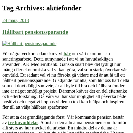
Tag Archives:
aktiefonder
24 mars, 2013
Hållbart pensionssparande
För några veckor sedan skrev vi
här
om vårt ekonomiska
saneringsarbete. Detta utmynnade i att vi nu huvudsakligen
använder JAK Medlemsbank. Ganska snart blev det tydligt hur
många fler ekonomiska val vi kan göra, val som stark påverkar vår
omvärld. Ett sådant val vi nu försökt gå vidare med är att få till ett
hållbart pensionssparande. Glädjande för alla, som likt oss haft detta
som ett dovt dåligt samvete, är att byte till bra och hållbara fonder
inte är något omöjligt projekt. Däremot kräver det en del eftertanke
och efterforskning. Då våra val har stor möjlighet att påverka både
positivt och negativt hoppas vi denna text kan hjälpa och inspirera
fler till att välja hållbara sparformer.
För att ta det grundläggande först. Vår kommande pension består
av
tre huvuddelar
. Störst är den allmänna pensionen som framför
allt styrs av hur mycket du arbetat. En mindre del av denna är