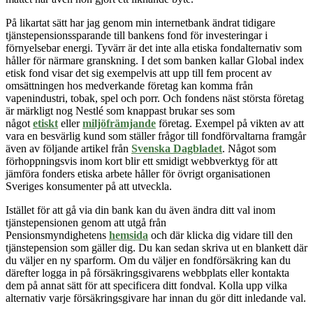
På likartat sätt har jag genom min internetbank ändrat tidigare
tjänstepensionssparande till bankens fond för investeringar i
förnyelsebar energi. Tyvärr är det inte alla etiska fondalternativ som
håller för närmare granskning. I det som
banken kallar
Global index
etisk fond visar det sig exempelvis att upp till fem procent av
omsättningen hos medverkande företag kan komma från
vapenindustri, tobak, spel och porr. Och fondens näst största företag
är märkligt nog Nestlé som knappast brukar ses som
något
etiskt
eller
miljöfrämjande
företag. Exempel på vikten av att
vara en besvärlig kund som ställer frågor till fondförvaltarna framgår
även av följande artikel från
Svenska Dagbladet
. Något som
förhoppningsvis inom kort blir ett smidigt webbverktyg för att
jämföra fonders etiska arbete håller för övrigt organisationen
Sveriges konsumenter på att utveckla.
Istället för att gå via din bank kan du även ändra ditt val inom
tjänstepensionen genom att utgå från
Pensionsmyndighetens
hemsida
och där klicka dig vidare till den
tjänstepension som gäller dig. Du kan sedan skriva ut en blankett där
du väljer en ny sparform. Om du väljer en fondförsäkring kan du
därefter logga in på försäkringsgivarens webbplats eller kontakta
dem på annat sätt för att specificera ditt fondval. Kolla upp vilka
alternativ varje försäkringsgivare har innan du gör ditt inledande val.