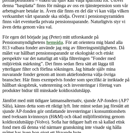
premiepensionen – vilken du själv kan välja sparfond för. Utöver
denna ”basplatta” finns för många av oss en tjänstepension som vår
arbetsgivare betalar in. Även där finns en del där vi kan välja vilken
verksamhet vårt sparande ska stödja. Överst i pensionspyramiden
finns vårt eventuella privata pensionssparande. Naturligtvis styr vi
även detta genom våra val.
För egen del började jag (Peter) mitt utforskande på
Pensionsmyndighetens
hemsida
. För att orientera mig bland alla
813 valbara fonder använde jag mig av filtreringsmöjligheten. Då
målet var hållbart pensionssparande ur ekologiskt och etiskt
perspektiv var det naturligt att välja filtreringen ”Fonder med
miljö/etisk märkning”. Det finns sedan flera sätt att lägga till
ytterligare filter och förfina sökningen. Jag hittade själv mina
nuvarande fonder genom att inom aktiefonderna välja övriga
branscher. Här finns exempelvis fonder som specifikt är inriktade på
hållbart skogsbruk, vattenrening och investeringar i företag vars
produkter bidrar till minskade koldioxidutsläpp.
Jämfört med mitt tidigare latmansalternativ, sjunde AP-fonden (AP7
Såfa), känns detta som ett riktigt lyft. Inte minst sedan jag förstått att
sjunde AP-fonden gör omfattande investeringar i konsumtionshets
med tveksam kvinnosyn (H&M) och ökad miljöförstöring genom
koldioxidutsläpp (Volvo). Sofia har tidigare haft en så kallad etisk
fond men då denna vid närmare granskning inte visade sig hålla
måttet har även hon gjort ett liknande byte.