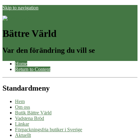
Skip to navigation
Bättre Värld
Var den förändring du vill se
Home
Return to Content
Standardmeny
Hem
Om oss
Butik Bättre Värld
Vadstena Bröd
Länkar
Förpackningsfria butiker i Sverige
Aktuellt