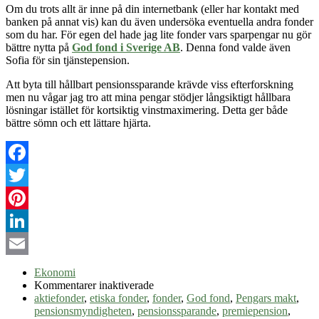
Om du trots allt är inne på din internetbank (eller har kontakt med
banken på annat vis) kan du även undersöka eventuella andra fonder
som du har. För egen del hade jag lite fonder vars sparpengar nu gör
bättre nytta på
God fond i Sverige AB
. Denna fond valde även
Sofia för sin tjänstepension.
Att byta till hållbart pensionssparande krävde viss efterforskning
men nu vågar jag tro att mina pengar stödjer långsiktigt hållbara
lösningar istället för kortsiktig vinstmaximering. Detta ger både
bättre sömn och ett lättare hjärta.
Facebook
Twitter
Pinterest
LinkedIn
Email
Ekonomi
för
Kommentarer inaktiverade
Hållbart
aktiefonder
,
etiska fonder
,
fonder
,
God fond
,
Pengars makt
,
pensionssparande
pensionsmyndigheten
,
pensionssparande
,
premiepension
,