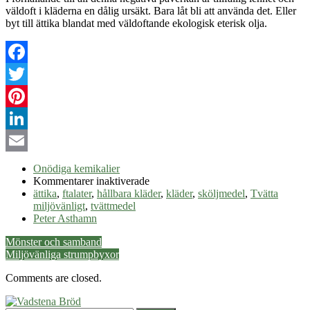
väldoft i kläderna en dålig ursäkt. Bara låt bli att använda det. Eller
byt till ättika blandat med väldoftande ekologisk eterisk olja.
Facebook
Twitter
Pinterest
LinkedIn
Email
Onödiga kemikalier
för
Kommentarer inaktiverade
Sluta
ättika
,
ftalater
,
hållbara kläder
,
kläder
,
sköljmedel
,
Tvätta
med
miljövänligt
,
tvättmedel
sköljmedel
Peter Asthamn
Post
Mönster och samband
Miljövänliga strumpbyxor
navigation
Comments are closed.