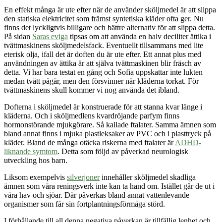
En effekt många är ute efter när de använder sköljmedel är att slippa
den statiska elektricitet som främst syntetiska kläder ofta ger. Nu
finns det lyckligtvis billigare och bättre alternativ för att slippa detta.
På sidan
Saras eviga
tipsas om att använda en halv deciliter ättika i
tvättmaskinens sköljmedelsfack. Eventuellt tillsammans med lite
eterisk olja, ifall det är doften du är ute efter. Ett annat plus med
användningen av ättika är att själva tvättmaskinen blir fräsch av
detta. Vi har bara testat en gång och Sofia uppskattar inte lukten
medan tvätt pågår, men den försvinner när kläderna torkat. För
tvättmaskinens skull kommer vi nog använda det ibland.
Dofterna i sköljmedel är konstruerade för att stanna kvar länge i
kläderna. Och i sköljmedlens kvardröjande parfym finns
hormonstörande mjukgörare. Så kallade ftalater. Samma ämnen som
bland annat finns i mjuka plastleksaker av PVC och i plasttryck på
kläder. Bland de många otäcka riskerna med ftalater är
ADHD-
liknande symtom
. Detta som följd av påverkad neurologisk
utveckling hos barn.
Liksom exempelvis
silverjoner
innehåller sköljmedel skadliga
ämnen som våra reningsverk inte kan ta hand om. Istället går de ut i
våra hav och sjöar. Där påverkas bland annat vattenlevande
organismer som får sin fortplantningsförmåga störd.
I förhållande till all denna negativa påverkan är tillfällig lenhet och