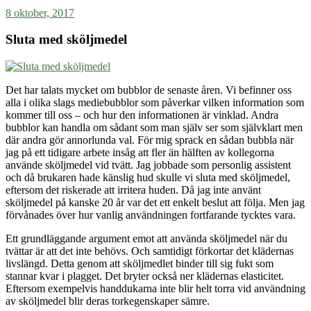
8 oktober, 2017
Sluta med sköljmedel
Det har talats mycket om bubblor de senaste åren. Vi befinner oss
alla i olika slags mediebubblor som påverkar vilken information som
kommer till oss – och hur den informationen är vinklad. Andra
bubblor kan handla om sådant som man själv ser som självklart men
där andra gör annorlunda val. För mig sprack en sådan bubbla när
jag på ett tidigare arbete insåg att fler än hälften av kollegorna
använde sköljmedel vid tvätt. Jag jobbade som personlig assistent
och då brukaren hade känslig hud skulle vi sluta med sköljmedel,
eftersom det riskerade att irritera huden. Då jag inte använt
sköljmedel på kanske 20 år var det ett enkelt beslut att följa. Men jag
förvånades över hur vanlig användningen fortfarande tycktes vara.
Ett grundläggande argument emot att använda sköljmedel när du
tvättar är att det inte behövs. Och samtidigt förkortar det klädernas
livslängd. Detta genom att sköljmedlet binder till sig fukt som
stannar kvar i plagget. Det bryter också ner klädernas elasticitet.
Eftersom exempelvis handdukarna inte blir helt torra vid användning
av sköljmedel blir deras torkegenskaper sämre.