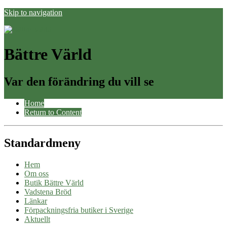
Skip to navigation
Bättre Värld
Var den förändring du vill se
Home
Return to Content
Standardmeny
Hem
Om oss
Butik Bättre Värld
Vadstena Bröd
Länkar
Förpackningsfria butiker i Sverige
Aktuellt