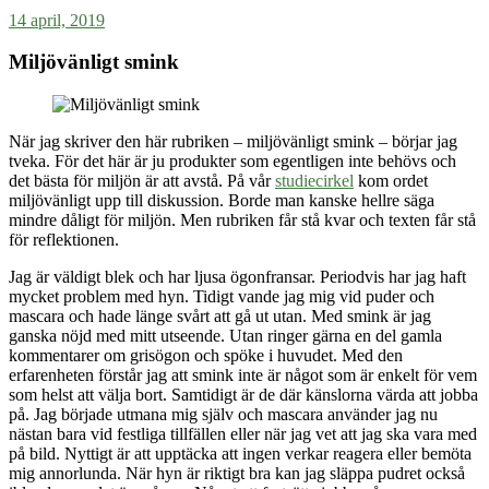
14 april, 2019
Miljövänligt smink
När jag skriver den här rubriken – miljövänligt smink – börjar jag
tveka. För det här är ju produkter som egentligen inte behövs och
det bästa för miljön är att avstå. På vår
studiecirkel
kom ordet
miljövänligt upp till diskussion. Borde man kanske hellre säga
mindre dåligt för miljön. Men rubriken får stå kvar och texten får stå
för reflektionen.
Jag är väldigt blek och har ljusa ögonfransar. Periodvis har jag haft
mycket problem med hyn. Tidigt vande jag mig vid puder och
mascara och hade länge svårt att gå ut utan. Med smink är jag
ganska nöjd med mitt utseende. Utan ringer gärna en del gamla
kommentarer om grisögon och spöke i huvudet. Med den
erfarenheten förstår jag att smink inte är något som är enkelt för vem
som helst att välja bort. Samtidigt är de där känslorna värda att jobba
på. Jag började utmana mig själv och mascara använder jag nu
nästan bara vid festliga tillfällen eller när jag vet att jag ska vara med
på bild. Nyttigt är att upptäcka att ingen verkar reagera eller bemöta
mig annorlunda. När hyn är riktigt bra kan jag släppa pudret också