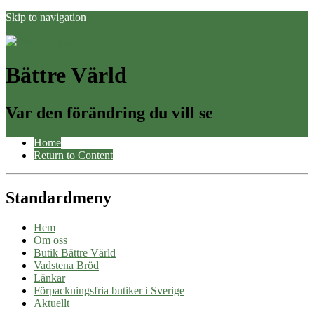
Skip to navigation
Bättre Värld
Var den förändring du vill se
Home
Return to Content
Standardmeny
Hem
Om oss
Butik Bättre Värld
Vadstena Bröd
Länkar
Förpackningsfria butiker i Sverige
Aktuellt