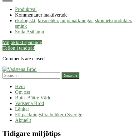
Email
Produktval
för
Kommentarer inaktiverade
Miljövänligt
ekologiskt
,
kosmetika
,
miljömärkningar
,
skönhetsprodukter
,
smink
smink
Sofia Asthamn
Post
Miljöklokt sparande
Teflon i tandtråd
navigation
Comments are closed.
Search
Hem
Om oss
Butik Bättre Värld
Vadstena Bröd
Länkar
Förpackningsfria butiker i Sverige
Aktuellt
Tidigare miljötips