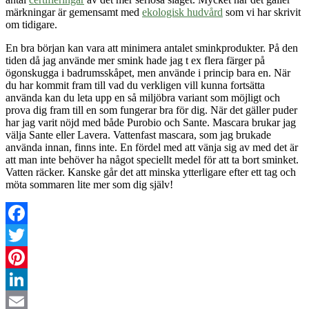
märkningar är gemensamt med
ekologisk hudvård
som vi har skrivit
om tidigare.
En bra början kan vara att minimera antalet sminkprodukter. På den
tiden då jag använde mer smink hade jag t ex flera färger på
ögonskugga i badrumsskåpet, men använde i princip bara en. När
du har kommit fram till vad du verkligen vill kunna fortsätta
använda kan du leta upp en så miljöbra variant som möjligt och
prova dig fram till en som fungerar bra för dig. När det gäller puder
har jag varit nöjd med både Purobio och Sante. Mascara brukar jag
välja Sante eller Lavera. Vattenfast mascara, som jag brukade
använda innan, finns inte. En fördel med att vänja sig av med det är
att man inte behöver ha något speciellt medel för att ta bort sminket.
Vatten räcker. Kanske går det att minska ytterligare efter ett tag och
möta sommaren lite mer som dig själv!
Facebook
Twitter
Pinterest
LinkedIn