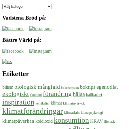
Tidigare
miljötips
Vadstena Bröd på:
Bättre Värld på:
Etiketter
biologisk mångfald
egenodlat
boktips
bilism
bokrecension
ekologiskt
förändring
hälsa
hållbarhet
ekonomi
inspiration
klimat
klimatavtryck
kemikalier
klimatförändringar
klimatkris
klimatpsykologi
konsumtion
klimatpåverkan
koldioxid
KRAV
lifehack