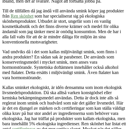
ibland, men det är svårare. Något att fortsätta jobba på.
Till de tillfällen då jag ändå vill använda smink köper jag produkter
från
Ren skönhet
som har specialiserat sig på ekologiska
skönhetsprodukter. Utbudet är stort, ungefär som i en vanlig
kosmetikabutik och det finns diverse krämer och medel för olika
ändamål som jag tänker mest är onödig konsumtion. Men de har i
alla fall valts för att de är mindre dåliga för miljön än sina
konventionella motsvarigheter.
Vad undviks då i det som kallas miljövänligt smink, som finns i
andra produkter? En sådan sak är parabener. De används som
konserveringsmedel i mycket smink, men anses vara
hormonstörande. Syntetiska doftämnen innehåller också alkohol
med ftalater. Detta ersätts i miljövänligt smink. Även ftalater kan
vara hormonstörande.
Kallas sminket ekologiskt, är idén densamma som inom ekologisk
livsmedelsproduktion. Då ska alltså varken konstgödsel eller
kemiska bekämpningsmedel användas. Detta är dock inte alls så
reglerat inom smink och hudvård som när det gäller livsmedel. Här
är det en djungel av märken och certifieringar som kan ställa väldigt
olika krav på hur stor andel av ingredienserna som behöver vara
ekologiska. Jag har träffat på produkter som kallats ekologiska, men
bara innehållit 5% ekologiska ingredienser. Ren skönhet har listat ett
antal
certifieringar
av det mer seriösa slaget. Mycket när det gäller