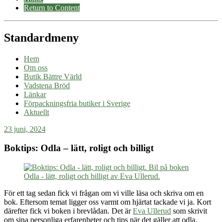
Return to Content
Standardmeny
Hem
Om oss
Butik Bättre Värld
Vadstena Bröd
Länkar
Förpackningsfria butiker i Sverige
Aktuellt
23 juni, 2024
Boktips: Odla – lätt, roligt och billigt
För ett tag sedan fick vi frågan om vi ville läsa och skriva om en
bok. Eftersom temat ligger oss varmt om hjärtat tackade vi ja. Kort
därefter fick vi boken i brevlådan. Det är
Eva Ullerud
som skrivit
om sina personliga erfarenheter och tips när det gäller att odla.