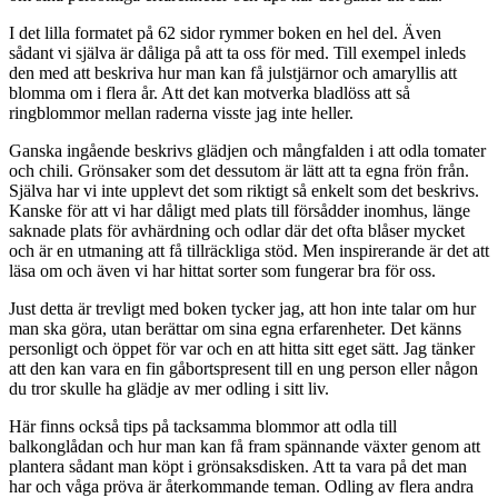
I det lilla formatet på 62 sidor rymmer boken en hel del. Även
sådant vi själva är dåliga på att ta oss för med. Till exempel inleds
den med att beskriva hur man kan få julstjärnor och amaryllis att
blomma om i flera år. Att det kan motverka bladlöss att så
ringblommor mellan raderna visste jag inte heller.
Ganska ingående beskrivs glädjen och mångfalden i att odla tomater
och chili. Grönsaker som det dessutom är lätt att ta egna frön från.
Själva har vi inte upplevt det som riktigt så enkelt som det beskrivs.
Kanske för att vi har dåligt med plats till försådder inomhus, länge
saknade plats för avhärdning och odlar där det ofta blåser mycket
och är en utmaning att få tillräckliga stöd. Men inspirerande är det att
läsa om och även vi har hittat sorter som fungerar bra för oss.
Just detta är trevligt med boken tycker jag, att hon inte talar om hur
man ska göra, utan berättar om sina egna erfarenheter. Det känns
personligt och öppet för var och en att hitta sitt eget sätt. Jag tänker
att den kan vara en fin gåbortspresent till en ung person eller någon
du tror skulle ha glädje av mer odling i sitt liv.
Här finns också tips på tacksamma blommor att odla till
balkonglådan och hur man kan få fram spännande växter genom att
plantera sådant man köpt i grönsaksdisken. Att ta vara på det man
har och våga pröva är återkommande teman. Odling av flera andra