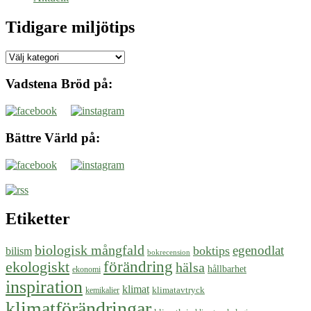
Tidigare miljötips
Tidigare
miljötips
Vadstena Bröd på:
Bättre Värld på:
Etiketter
biologisk mångfald
egenodlat
boktips
bilism
bokrecension
ekologiskt
förändring
hälsa
hållbarhet
ekonomi
inspiration
klimat
klimatavtryck
kemikalier
klimatförändringar