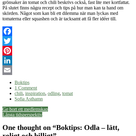
grönsaker än tomat och chili beskrivs också, fast lite mer kortfattat.
På slutet finns några recept och tips på hur man kan ta hand om
skörden. Något som kan bli ett dilemma när man lyckas med
tomaterna eller squashen och är tacksamt att få fler idéer till.
Facebook
Twitter
Pinterest
LinkedIn
Email
Boktips
1 Comment
chili
,
inspiration
,
odling
,
tomat
Sofia Asthamn
Post
Ge bort ett medlemskap
Långa tidsperspektiv
navigation
One thought on “
Boktips: Odla – lätt,
roligt och billigt
”