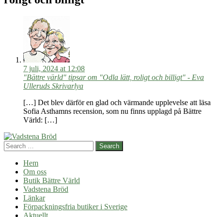
7 juli, 2024 at 12:08
"Bättre värld" tipsar om "Odla lätt, roligt och billigt" - Eva
Ulleruds Skrivarlya
[…] Det blev därför en glad och värmande upplevelse att läsa
Sofia Asthamns recension, som nu finns upplagd på Bättre
Värld: […]
Search
Hem
Om oss
Butik Bättre Värld
Vadstena Bröd
Länkar
Förpackningsfria butiker i Sverige
Aktuellt