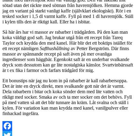
sötad utan det räckte med sötman från havremjölken. Hemma gjorde
jag en variant på starkt vanligt kaffe (självklart ekologiskt). Rör i en
tesked socker i 1,5 dl varmt kaffe. Fyll på med 1 dl havremjölk. Ställ
i kylen tills den är riktigt kall. Eller ha i isbitar.
Så här års har vi massor av rabarber i trädgården. På den kan man
koka väldigt god saft. Jag brukar utgå från ett recept från Tareq
Taylor och krydda den med kanel. Här blir det ett boktips istället för
ett recept nämligen
Safthushållning
av Petter Bergström. Där finns
massor av spännande recept på saft även på mer ovanliga
ingredienser som häggbär. Egenkokt saft är en underbar svalkande
dryck som dessutom kan ge lite nostalgiska känslor. Svartvinbärssaft
är t ex fika i farmor och farfars trädgård för mig.
Ett bonustips när jag nu kom in på rabarber är kall rabarbersoppa.
Det är inte en dryck direkt, men svalkande gott när det är varmt.
Dela rabarbern i bitar och koka sönder dem med lite vatten och
rikligt med socker. Smaka av och ta mer socker om det behövs. Fyll
på med vatten så att det blir tunnare än kräm. Låt svalna och ställ i
kylen. För variation kan man krydda med kanel, vaniljpulver eller
finhackad ingefära.
Facebook