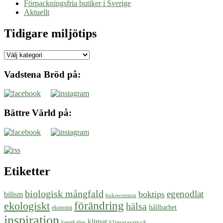
Förpackningsfria butiker i Sverige
Aktuellt
Tidigare miljötips
Tidigare
miljötips
Vadstena Bröd på:
Bättre Värld på:
Etiketter
biologisk mångfald
egenodlat
boktips
bilism
bokrecension
ekologiskt
förändring
hälsa
hållbarhet
ekonomi
inspiration
klimat
klimatavtryck
kemikalier