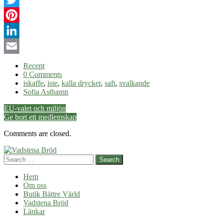
Twitter
Pinterest
LinkedIn
Email
Recept
0 Comments
iskaffe
,
iste
,
kalla drycker
,
saft
,
svalkande
Sofia Asthamn
Post
EU-valet och miljön
Ge bort ett medlemskap
navigation
Comments are closed.
Search
Hem
Om oss
Butik Bättre Värld
Vadstena Bröd
Länkar