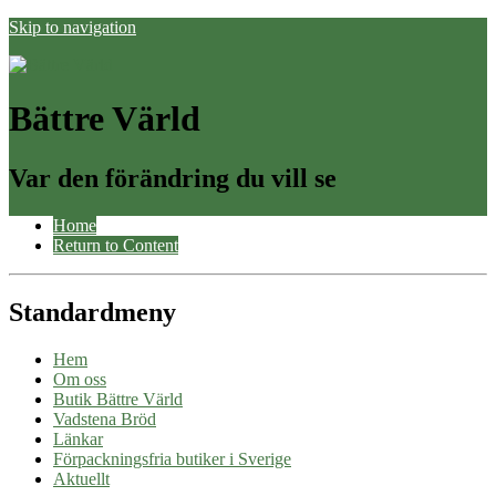
Skip to navigation
Bättre Värld
Var den förändring du vill se
Home
Return to Content
Standardmeny
Hem
Om oss
Butik Bättre Värld
Vadstena Bröd
Länkar
Förpackningsfria butiker i Sverige
Aktuellt