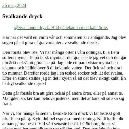
26 maj, 2024
Svalkande dryck
Här har det varit en varm vår och sommaren är i antågande. Jag blev
sugen på att göra några varianter av svalkande dryck.
Den första blev iste. Vi har många örter i våra odlingar, bl a flera
sorters mynta. Te på färsk mynta är det godaste te jag vet och det går
utmärkt också att göra iste på. Jag lade ett par kvistar mynta i en
tekanna och hällde över 8 dl kokande vatten. Det fick stå och dra i
tio minuter. Därefter rörde jag i en tesked socker och lät det svalna.
Efter en stund ställde jag in det i kylen så att det blev riktigt kallt. En
härligt svalkande dryck!
Detta går förstås bra att göra också på andra örter, eller på annat te.
Mängden socker kan behöva justeras, men det är bara att smaka sig
fram.
När vi, för många år sedan, besökte Rom drack vi fantastiskt gott
iskaffe en gång. Kyld dubbel espresso med sötning. Kallt kaffe blir
annars gärna beskt. Vid vårt senaste besök i Göteborg drack vi
islatte med havremjölk som var väldigt god. Den var faktiskt inte