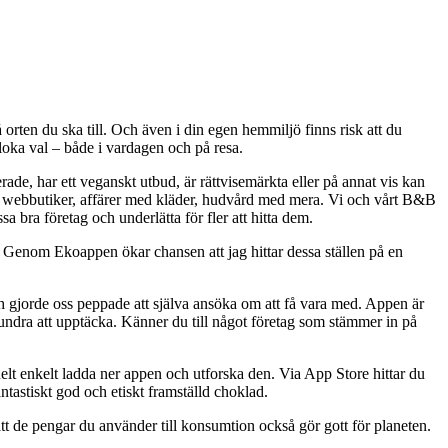
 orten du ska till. Och även i din egen hemmiljö finns risk att du
kloka val – både i vardagen och på resa.
de, har ett veganskt utbud, är rättvisemärkta eller på annat vis kan
rer, webbutiker, affärer med kläder, hudvård med mera. Vi och vårt B&B
a bra företag och underlätta för fler att hitta dem.
t. Genom Ekoappen ökar chansen att jag hittar dessa ställen på en
ch gjorde oss peppade att själva ansöka om att få vara med. Appen är
hundra att upptäcka. Känner du till något företag som stämmer in på
helt enkelt ladda ner appen och utforska den. Via App Store hittar du
ntastiskt god och etiskt framställd choklad.
att de pengar du använder till konsumtion också gör gott för planeten.