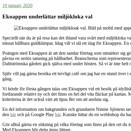
19 januari, 2020
Ekoappen underlättar miljökloka val
Speciellt när du är på resa kan det ibland vara svårt med miljökloka va
missat hållbara guldklimpar. Idag vill vi slå ett slag för Ekoappen. En
Poängen med Ekoappen är att den samlar företag som utmärker sig genom
påvisa en seriös satsning på hållbarhet. Branscherna som representera
Dahlströmska gården gick själva med under hösten. Så vi är inte helt op
Själv vill jag gärna besöka ett trevligt café om jag har en stund över
gång.
Vi hörde för första gången talas om Ekoappen vid ett besök på idyll
fortfarande relativt ny och det finns en hel del vita fläckar på karta
kriterierna är det också värt att tipsa fler om att ansluta sig.
En del information om bakgrunden och grundaren Ninnie Sjöstens tan
den
här
och på Google Play
här
. Kanske hittar du en webbshop du har 
Gör alltså gärna en sökning på vilka företag som finns på den ort du i
Med Ekoappen blir detta ännu lättare.