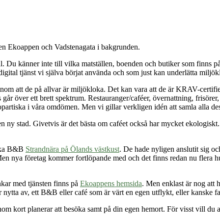
l. Du känner inte till vilka matställen, boenden och butiker som finns på
 digital tjänst vi själva börjat använda och som just kan underlätta miljö
 att de på allvar är miljökloka. Det kan vara att de är KRAV-certifiera
s går över ett brett spektrum. Restauranger/caféer, övernattning, frisö
artiska i våra omdömen. Men vi gillar verkligen idén att samla alla dess
 i en ny stad. Givetvis är det bästa om caféet också har mycket ekologisk
iska B&B
Strandnära på Ölands västkust
. De hade nyligen anslutit sig o
n. Men nya företag kommer fortlöpande med och det finns redan nu flera 
kar med tjänsten finns på
Ekoappens hemsida
. Men enklast är nog att 
nytta av, ett B&B eller café som är värt en egen utflykt, eller kanske fa
nom kort planerar att besöka samt på din egen hemort. För visst vill du 