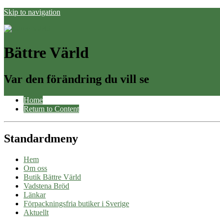
Skip to navigation
Bättre Värld
Var den förändring du vill se
Home
Return to Content
Standardmeny
Hem
Om oss
Butik Bättre Värld
Vadstena Bröd
Länkar
Förpackningsfria butiker i Sverige
Aktuellt